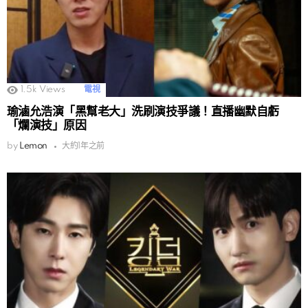
1.5k
Views
電視
瑜滷允浩演「黑幫老大」洗刷演技爭議！直播幽默自虧
「爛演技」原因
by
Lemon
大約1年之前