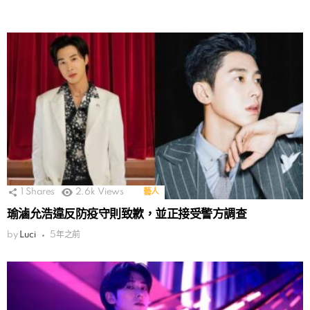
1
Shares
2.6k
Views
藝人
瑜滷允浩違反防疫守則致歉，並正接受警方調查
by
Luci
5年之前