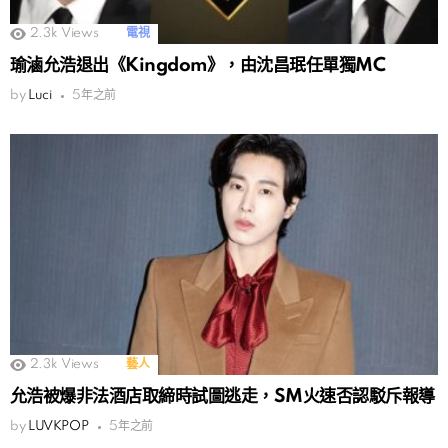
2.3k
Views
電視
瑜滷允浩退出《Kingdom》，由沈昌珉任單獨MC
by
Luci
5年之前
2.3k
Views
藝人
允浩被爆非法酒店取締時試圖逃走，SM火速否認駁斥報導
by
LUVKPOP
5年之前