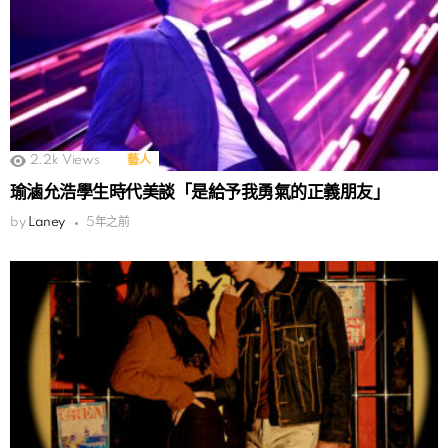
2.2k
Views
藝人
瑜滷允浩學生時代美談「是給予我勇氣的正義朋友」
by
Laney
5年之前