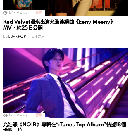
1.4k
Views
音樂
Red Velvet澀琪出演允浩後續曲《Eeny Meeny》
MV，於25日公開
by
LUVKPOP
6年之前
1.4k
Views
音樂
允浩憑《NOIR》專輯在“iTunes Top Album”佔據18個
地區一位