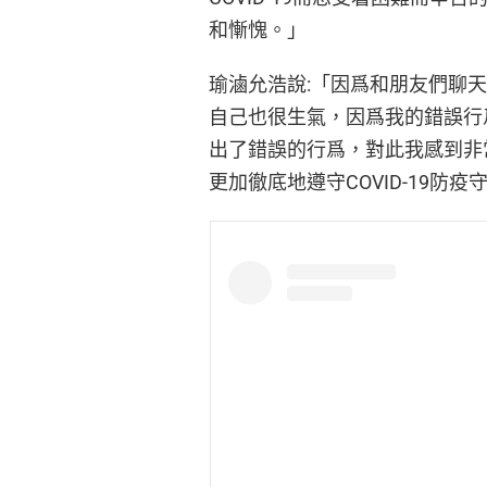
和慚愧。」
瑜滷允浩說:「因爲和朋友們聊
自己也很生氣，因爲我的錯誤行
出了錯誤的行爲，對此我感到非
更加徹底地遵守COVID-19