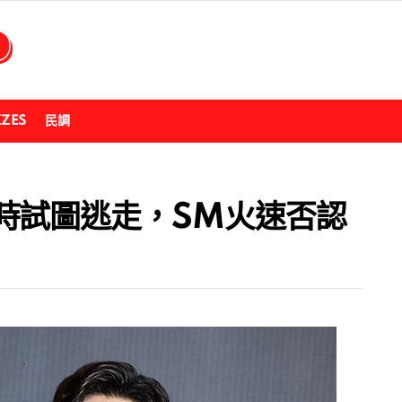
ZZES
民調
時試圖逃走，SM火速否認