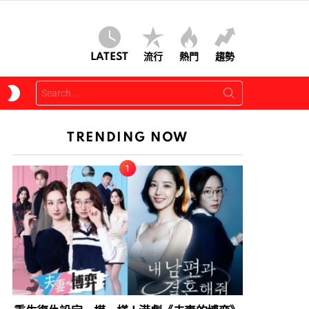
LATEST
流行
熱門
趨勢
Search
SWITCH
for:
SKIN
TRENDING NOW