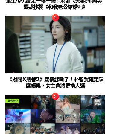
重生復仇設定一模一樣！港劇《夫妻的博弈》
遭疑抄襲《和我老公結婚吧》
《財閥X刑警2》感情線斷了！朴智賢確定缺
席續集，女主角將更換人選