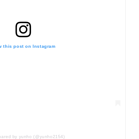
w this post on Instagram
shared by yunho (@yunho2154)