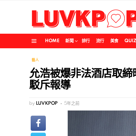
HOME
新聞
排行
流行
美食
QUI
Menu
藝人
允浩被爆非法酒店取締
駁斥報導
by
LUVKPOP
5年之前