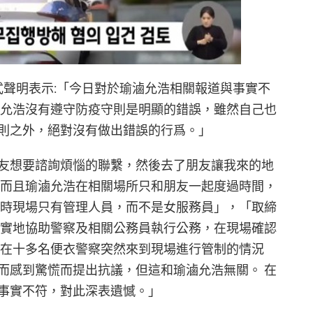
式聲明表示:「今日對於瑜滷允浩相關報道與事實不
滷允浩沒有遵守防疫守則是明顯的錯誤，雖然自己也
則之外，絕對沒有做出錯誤的行爲。」
友想要諮詢煩惱的聯繫，然後去了朋友讓我來的地
 而且瑜滷允浩在相關場所只和朋友一起度過時間，
當時現場只有管理人員，而不是女服務員」，「取締
誠實地協助警察及相關公務員執行公務，在現場確認
 在十多名便衣警察突然來到現場進行管制的情況
而感到驚慌而提出抗議，但這和瑜滷允浩無關。 在
事實不符，對此深表遺憾。」