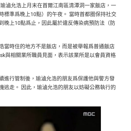
道，瑜滷允浩上月末在首爾江南區清潭洞一家飯店，一
時標準爲晚上10點）的午夜。 當時首都圈保持社交
到晚上10點爲止，因此屬於違反傳染病預防法（防
浩當時住的地方不是飯店，而是被舉報爲普通飯店
Desk與相關業所職員見面，表示該業所是以會員資格
警方持續進行管制後，瑜滷允浩的朋友爲保護他與警方發
機逃走。 因此，瑜滷允浩的朋友以妨礙公務執行的