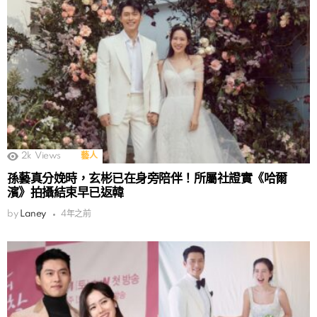
2k
Views
藝人
孫藝真分娩時，玄彬已在身旁陪伴！所屬社證實《哈爾
濱》拍攝結束早已返韓
by
Laney
4年之前