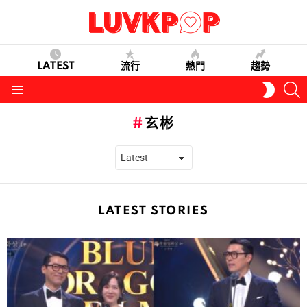
LATEST
流行
熱門
趨勢
S
SWITC
SKIN
Menu
玄彬
LATEST STORIES