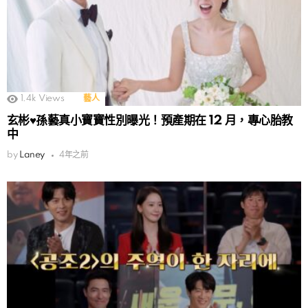
1.4k
Views
藝人
玄彬♥孫藝真小寶寶性別曝光！預產期在 12 月，專心胎教
中
by
Laney
4年之前