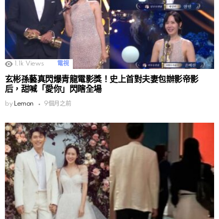
1.1k
Views
電視
玄彬孫藝真閃爆青龍電影獎！史上首對夫妻包辦影帝影
后，甜喊「愛你」閃瞎全場
by
Lemon
9個月之前