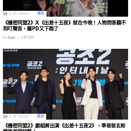
2.2k
Views
電視
《機密同盟2》X《出差十五夜》就在今晚！人物問答聽不
到叮聲音，羅PD又下跪了
by
Luci
4年之前
2.3k
Views
電視
《機密同盟2》劇組將出演《出差十五夜2》，準爸爸玄彬