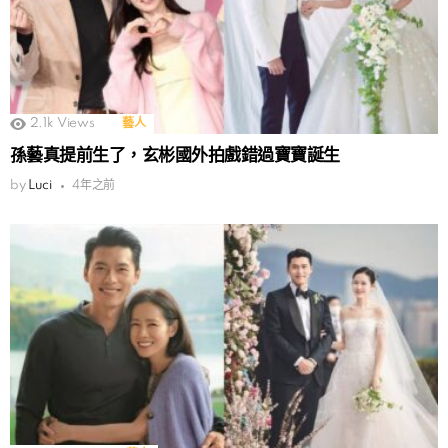
2.1k
Views
藝人
孫藝真提前生了，玄彬國外拍戲錯過寶寶誕生
by
Luci
4年之前