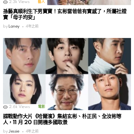
2.3k
Views
藝人
孫藝真順利生下男寶寶！玄彬當爸爸有實感了，所屬社證
實「母子均安」
by
Laney
4年之前
2.6k
Views
電影
諜戰動作大片《哈爾濱》集結玄彬、朴正民、全汝彬等
人，11 月 20 日開機多國取景
by
Jessie
4年之前