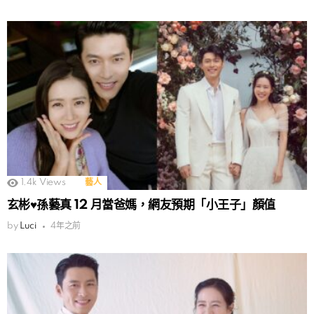
1.4k
Views
藝人
玄彬♥孫藝真 12 月當爸媽，網友預期「小王子」顏值
by
Luci
4年之前