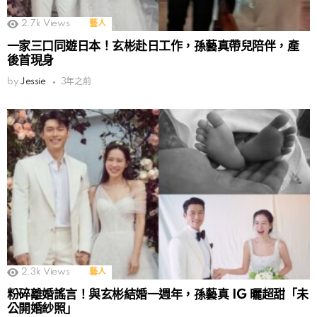
2.7k
Views
藝人
一家三口同遊日本！玄彬赴日工作，孫藝真帶兒陪伴，產
後首現身
by
Jessie
3年之前
2.3k
Views
藝人
粉碎離婚謠言！與玄彬結婚一週年，孫藝真 IG 曬超甜「未
公開婚紗照」