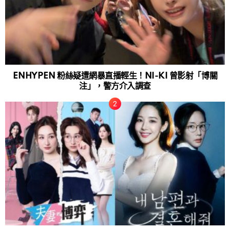
ENHYPEN 粉絲疑遭網暴直播輕生！NI-KI 曾影射「博關
注」，警方介入調查