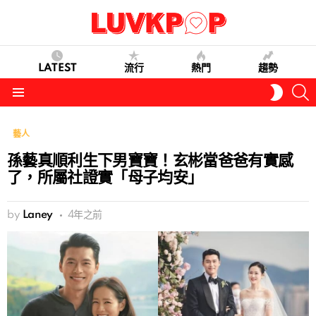
LATEST
流行
熱門
趨勢
S
SWITC
SKIN
Menu
藝人
孫藝真順利生下男寶寶！玄彬當爸爸有實感
了，所屬社證實「母子均安」
by
Laney
4年之前