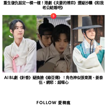
重生復仇設定一模一樣！港劇《夫妻的博弈》遭疑抄襲《和我
老公結婚吧》
AI BL劇《針香》疑換臉《綠豆傳》！角色神似張東潤、姜泰
伍，網怒：超噁心
FOLLOW 愛韓瘋