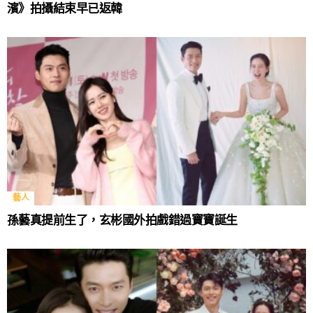
濱》拍攝結束早已返韓
藝人
孫藝真提前生了，玄彬國外拍戲錯過寶寶誕生