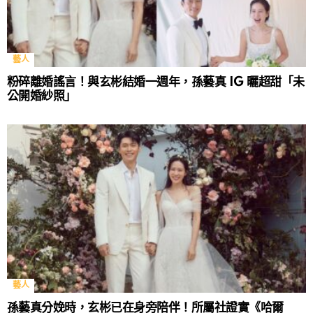
藝人
粉碎離婚謠言！與玄彬結婚一週年，孫藝真 IG 曬超甜「未
公開婚紗照」
藝人
孫藝真分娩時，玄彬已在身旁陪伴！所屬社證實《哈爾