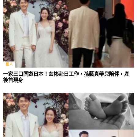
藝人
一家三口同遊日本！玄彬赴日工作，孫藝真帶兒陪伴，產
後首現身