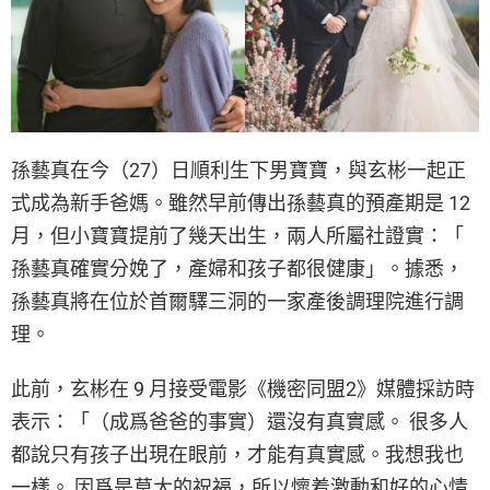
孫藝真在今（27）日順利生下男寶寶，與玄彬一起正
式成為新手爸媽。雖然早前傳出孫藝真的預產期是 12
月，但小寶寶提前了幾天出生，兩人所屬社證實：「
孫藝真確實分娩了，產婦和孩子都很健康」。據悉，
孫藝真將在位於首爾驛三洞的一家產後調理院進行調
理。
此前，玄彬在 9 月接受電影《機密同盟2》媒體採訪時
表示：「（成爲爸爸的事實）還沒有真實感。 很多人
都說只有孩子出現在眼前，才能有真實感。我想我也
一樣。 因爲是莫大的祝福，所以懷着激動和好的心情