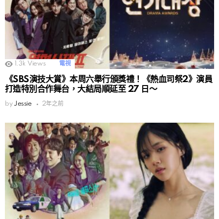
1.3k
Views
電視
《SBS演技大賞》本周六舉行頒獎禮！《熱血司祭2》演員
打造特別合作舞台，大結局順延至 27 日～
by
Jessie
2年之前