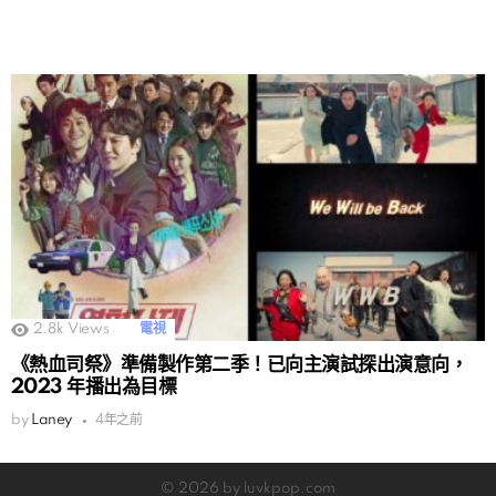
2.8k
Views
電視
《熱血司祭》準備製作第二季！已向主演試探出演意向，
2023 年播出為目標
by
Laney
4年之前
© 2026 by luvkpop.com