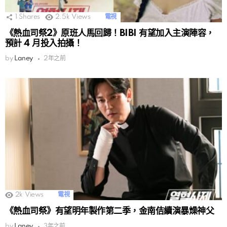
1
Shares
2.5k
Views
電視
《熱血司祭2》原班人馬回歸！BIBI 有望加入主演陣容，
預計 4 月投入拍攝！
by
Laney
2年之前
2k
Views
電視
《熱血司祭》有望明年製作第二季，金南佶續演暴燥神父
by
Laney
3年之前