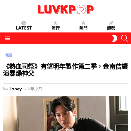
LATEST
流行
熱門
趨勢
S
SWITC
SKIN
Menu
電視
《熱血司祭》有望明年製作第二季，金南佶續
演暴燥神父
by
Laney
3年之前