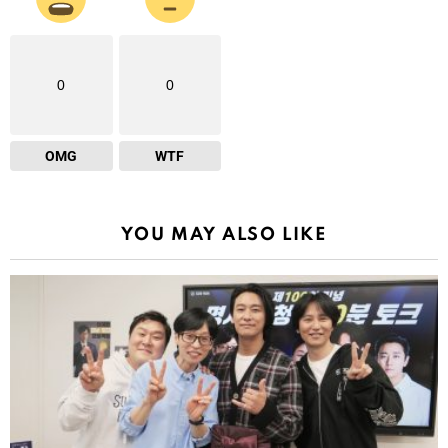
0
0
OMG
WTF
YOU MAY ALSO LIKE