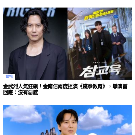
電視
金武烈人氣狂飆！金南佶兩度拒演《鐵拳教育》，導演首
回應：沒有惡感