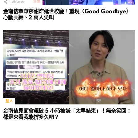
1
Shares
音樂
金南佶牽華莎甜炸延世校慶！重現〈Good Goodbye〉
心動共舞、2 萬人尖叫
藝人
金南佶見面會飆破 5 小時被嫌「太早結束」！無奈笑回：
都是來看我能撐多久吧？