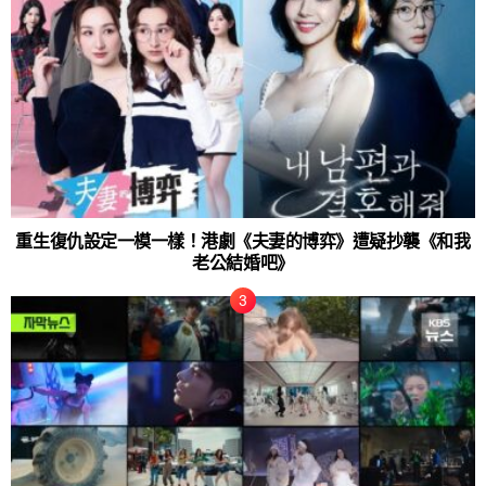
重生復仇設定一模一樣！港劇《夫妻的博弈》遭疑抄襲《和我
老公結婚吧》