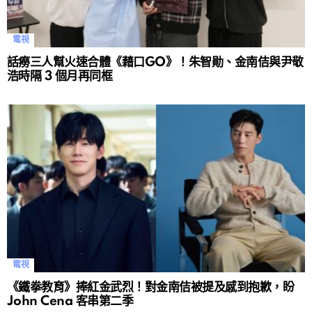
電視
話癆三人幫火速合體《藉口GO》！朱智勛、金南佶與尹敬
浩時隔 3 個月再同框
電視
《鐵拳教育》捧紅金武烈！對金南佶被提及感到抱歉，盼
John Cena 客串第二季