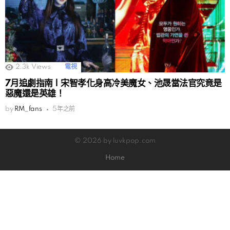
2.3k
Views
電視
7月追劇指南 | 宋智孝化身高冷美魔女、池晟當法官究竟是
惡魔還是英雄！
by
RM_fans
5年之前
© 2026 by luvkpop.com
Home