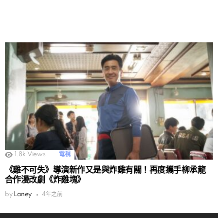
1.8k
Views
電視
《雞不可失》導演新作又是與炸雞有關！再度攜手柳承龍
合作漫改劇《炸雞塊》
by
Laney
4年之前