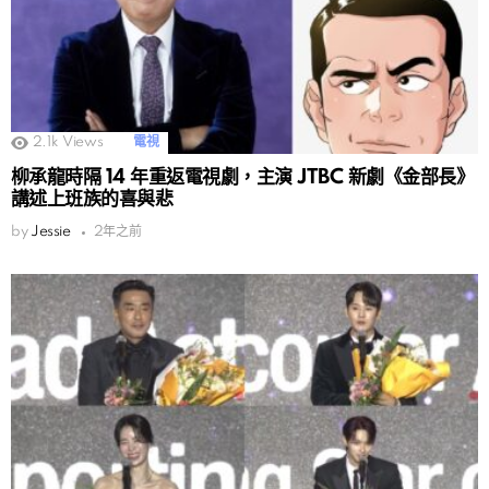
2.1k
Views
電視
柳承龍時隔 14 年重返電視劇，主演 JTBC 新劇《金部長》
講述上班族的喜與悲
by
Jessie
2年之前