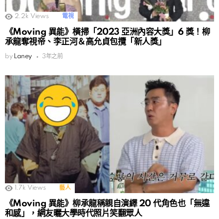
2.2k
Views
電視
《Moving 異能》橫掃「2023 亞洲內容大獎」6 獎！柳
承龍奪視帝、李正河＆高允貞包攬「新人獎」
by
Laney
3年之前
1.7k
Views
藝人
《Moving 異能》柳承龍稱親自演繹 20 代角色也「無違
和感」，網友曬大學時代照片笑翻眾人