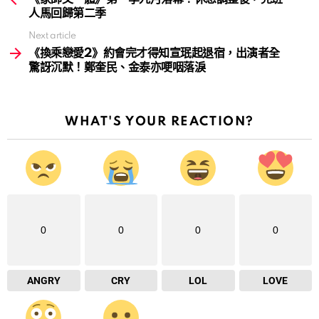
人馬回歸第二季
Next article
《換乘戀愛2》約會完才得知宣珉起退宿，出演者全
驚訝沉默！鄭奎民、金泰亦哽咽落淚
WHAT'S YOUR REACTION?
0
0
0
0
ANGRY
CRY
LOL
LOVE