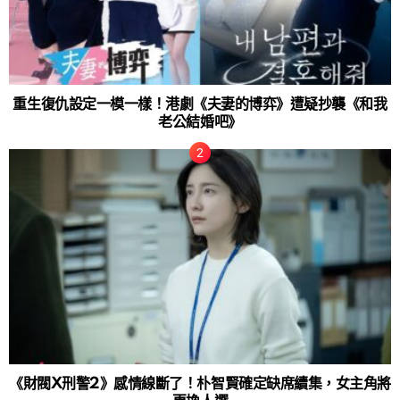
重生復仇設定一模一樣！港劇《夫妻的博弈》遭疑抄襲《和我
老公結婚吧》
《財閥X刑警2》感情線斷了！朴智賢確定缺席續集，女主角將