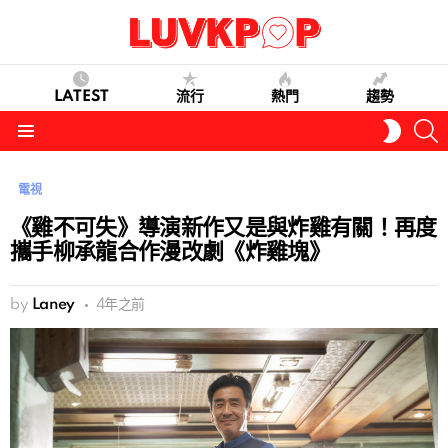
LATEST
流行
熱門
趨勢
S
SWITC
SKIN
Menu
電視
《雞不可失》導演新作又是與炸雞有關！再度
攜手柳承龍合作漫改劇《炸雞塊》
by
Laney
4年之前