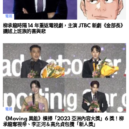
電視
柳承龍時隔 14 年重返電視劇，主演 JTBC 新劇《金部長》
講述上班族的喜與悲
電視
《Moving 異能》橫掃「2023 亞洲內容大獎」6 獎！柳
承龍奪視帝、李正河＆高允貞包攬「新人獎」