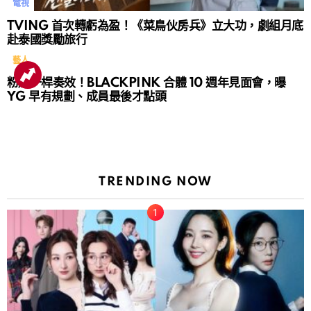
電視
TVING 首次轉虧為盈！《菜鳥伙房兵》立大功，劇組月底
赴泰國獎勵旅行
藝人
粉絲一桿奏效！BLACKPINK 合體 10 週年見面會，曝
YG 早有規劃、成員最後才點頭
TRENDING NOW