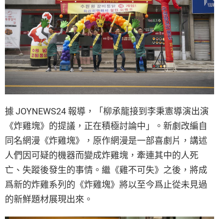
據 JOYNEWS24 報導，「柳承龍接到李秉憲導演出演
《炸雞塊》的提議，正在積極討論中」。新劇改編自
同名網漫《炸雞塊》，原作網漫是一部喜劇片，講述
人們因可疑的機器而變成炸雞塊，牽連其中的人死
亡、失蹤後發生的事情。繼《雞不可失》之後，將成
爲新的炸雞系列的《炸雞塊》將以至今爲止從未見過
的新鮮題材展現出來。