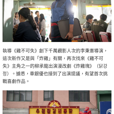
執導《雞不可失》創下千萬觀影人次的李秉憲導演，
這次新作又是與「炸雞」有關，再次找來《雞不可
失》主角之一的柳承龍出演漫改劇《炸雞塊》（닭강
정）。據悉，車銀優也接到了出演提議，有望首次挑
戰喜劇作品。