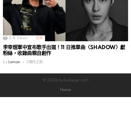
2.1k
Views
音樂
李宰煜軍中宣布歌手出道！11 日推單曲〈SHADOW〉獻
粉絲，收錄曲親自創作
by
Lemon
2個月之前
© 2026 by luvkpop.com
Home