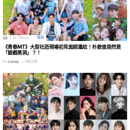
2.6k
Views
電視
《青春MT》大型社恐現場初見面超尷尬！朴敘俊居然是
「遊戲黑洞」？！
by
Laney
4年之前