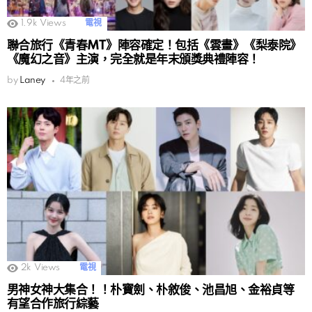
1.9k
Views
電視
聯合旅行《青春MT》陣容確定！包括《雲畫》《梨泰院》
《魔幻之音》主演，完全就是年末頒獎典禮陣容！
by
Laney
4年之前
2k
Views
電視
男神女神大集合！！朴寶劍、朴敘俊、池昌旭、金裕貞等
有望合作旅行綜藝