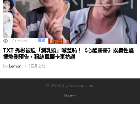
1.7k
Views
電視
TXT 秀彬被迫「測乳頭」喊羞恥！《心酸哥哥》挨轟性騷
擾急刪預告，粉絲醞釀卡車抗議
by
Lemon
3個月之前
© 2026 by luvkpop.com
Home