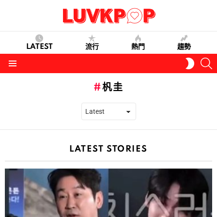
LATEST
流行
熱門
趨勢
S
SWITC
SKIN
Menu
杋圭
LATEST STORIES