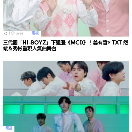
1
Shares
電視
三代團「HI-BOYZ」下週登《MCD》！姜有皙× TXT 然
竣＆秀彬重現人氣曲舞台
電視