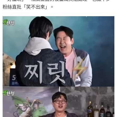
粉絲直批「笑不出來」。