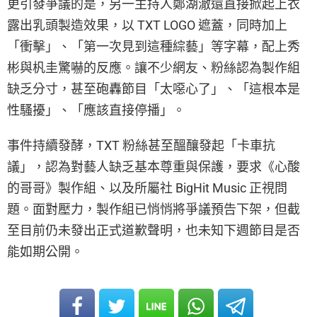
更引發爭議的是，另一主持人鄭湖澈還直接掀起上衣
露出乳頭製造效果，以 TXT LOGO 遮蓋，同時加上
「衝擊」、「第一次見到這種綜藝」等字幕，配上秀
彬與杋圭驚嚇的反應。讓不少網友、粉絲認為製作組
缺乏分寸，甚至砲轟節目「太噁心了」、「這根本是
性騷擾」、「應該直接停播」。
事件持續發酵，TXT 粉絲甚至醞釀發起「卡車抗
議」，認為對藝人缺乏基本尊重與保護，要求《心酸
的哥哥》製作組、以及所屬社 BigHit Music 正視問
題。面對壓力，製作組已悄悄將爭議預告下架，但截
至目前仍未發出正式道歉聲明，也未知下週節目是否
能如期公開。