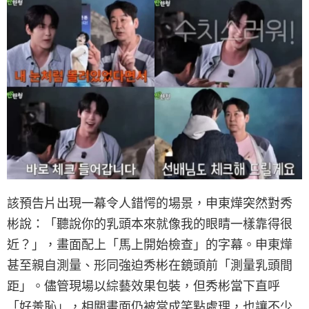
該預告片出現一幕令人錯愕的場景，申東燁突然對秀
彬說：「聽說你的乳頭本來就像我的眼睛一樣靠得很
近？」，畫面配上「馬上開始檢查」的字幕。申東燁
甚至親自測量、形同強迫秀彬在鏡頭前「測量乳頭間
距」。儘管現場以綜藝效果包裝，但秀彬當下直呼
「好羞恥」，相關畫面仍被當成笑點處理，也讓不少