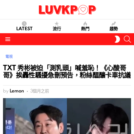
LATEST
流行
熱門
趨勢
S
SWITC
SKIN
Menu
電視
TXT 秀彬被迫「測乳頭」喊羞恥！《心酸哥
哥》挨轟性騷擾急刪預告，粉絲醞釀卡車抗議
by
Lemon
3個月之前