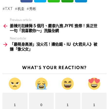
TXT
杋圭
秀彬
Previous article
See
more
姜棟元狂練舞 5 個月、嚴泰九進 JYPE 進修！吳正世
一句「我喜歡你～」洗腦全網
Next article
「最萌身高差」沒火花！邊佑錫、IU《大君夫人》被
嫌「像父女」
WHAT'S YOUR REACTION?
1
0
1
1