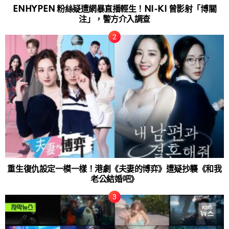
ENHYPEN 粉絲疑遭網暴直播輕生！NI-KI 曾影射「博關
注」，警方介入調查
重生復仇設定一模一樣！港劇《夫妻的博弈》遭疑抄襲《和我
老公結婚吧》