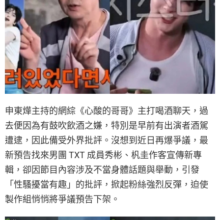
申東燁主持的網綜《心酸的哥哥》主打喝酒聊天，過
去便因為有鼓吹飲酒之嫌，特別是早前有出演者酒駕
遭逮，因此備受外界批評。沒想到近日再爆爭議，最
新預告找來男團 TXT 成員秀彬、杋圭作客宣傳新專
輯，卻因節目內容涉及不當身體話題與舉動，引發
「性騷擾當有趣」的批評，掀起粉絲強烈反彈，迫使
製作組悄悄將爭議預告下架。