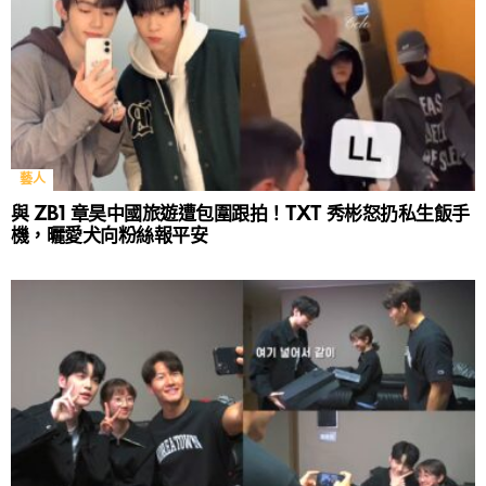
藝人
與 ZB1 章昊中國旅遊遭包圍跟拍！TXT 秀彬怒扔私生飯手
機，曬愛犬向粉絲報平安