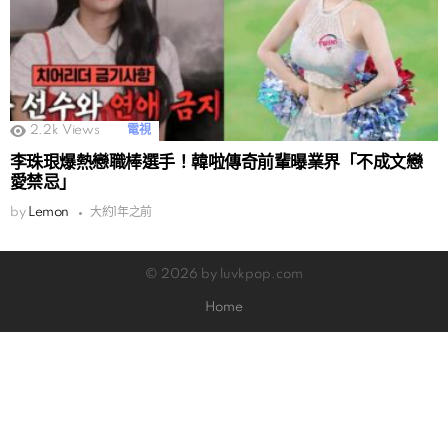
2.2k
Views
電視
李珠珢爆熱戀職棒選手！韓啦傳奇前輩曝業界「不成文戀
愛禁忌」
by
Lemon
大約1年之前
© 2026 by luvkpop.com
Home