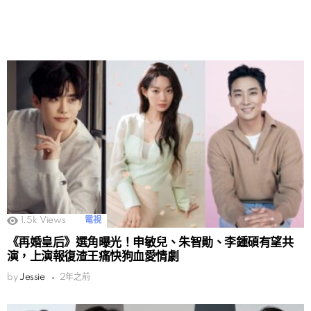
1.5k
Views
電視
《再婚皇后》選角曝光！申敏兒、朱智勛、李鍾碩有望共
演，上演報復渣王痛快狗血愛情劇
by
Jessie
2年之前