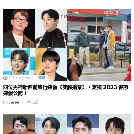
2.6k
Views
電視
四位男神新西蘭旅行綜藝《雙腳搶票》，定檔 2023 春節
連假公開！
by
Jessie
4年之前