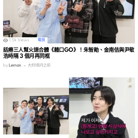
1.5k
Views
電視
話癆三人幫火速合體《藉口GO》！朱智勛、金南佶與尹敬
浩時隔 3 個月再同框
by
Lemon
大約1個月之前