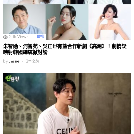
2.1k
Views
電視
朱智勛、河智苑、吳正世有望合作新劇《高潮》！劇情疑
映射韓國總統掀討論
by
Jessie
2年之前