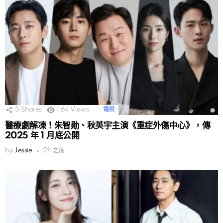
5
Shares
1.6k
Views
電視
醫療劇解凍！朱智勛、秋英宇主演《重症外傷中心》，傳
2025 年 1 月底公開
by
Jessie
2年之前