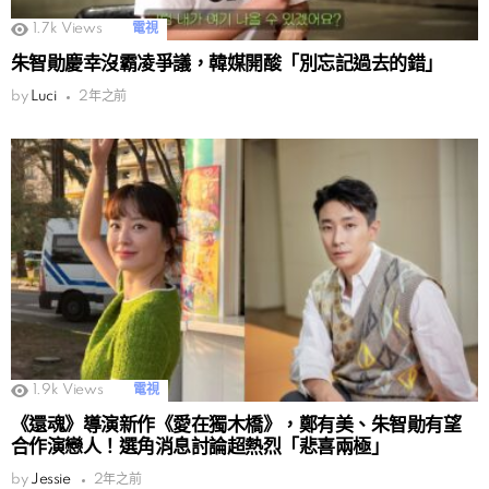
1.7k
Views
電視
朱智勛慶幸沒霸凌爭議，韓媒開酸「別忘記過去的錯」
by
Luci
2年之前
1.9k
Views
電視
《還魂》導演新作《愛在獨木橋》，鄭有美、朱智勛有望
合作演戀人！選角消息討論超熱烈「悲喜兩極」
by
Jessie
2年之前