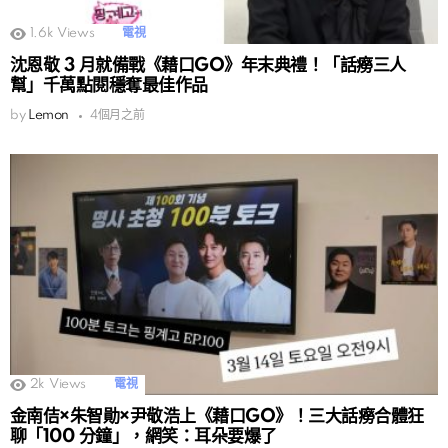
1.6k
Views
電視
沈恩敬 3 月就備戰《藉口GO》年末典禮！「話癆三人
幫」千萬點閱穩奪最佳作品
by
Lemon
4個月之前
2k
Views
電視
金南佶×朱智勛×尹敬浩上《藉口GO》！三大話癆合體狂
聊「100 分鐘」，網笑：耳朵要爆了