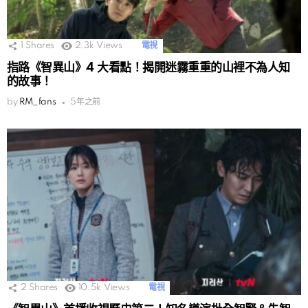
1
Shares
2.3k
Views
電視
指路《智異山》4 大看點！揭開迷霧重重的山裡不為人知
的故事！
by
RM_fans
5年之前
2
Shares
10.5k
Views
電視