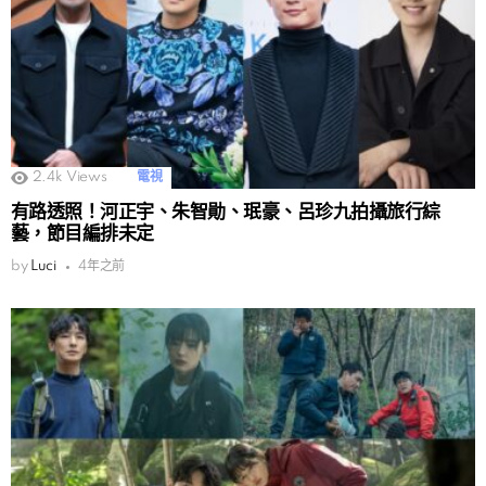
2.4k
Views
電視
有路透照！河正宇、朱智勛、珉豪、呂珍九拍攝旅行綜
藝，節目編排未定
by
Luci
4年之前