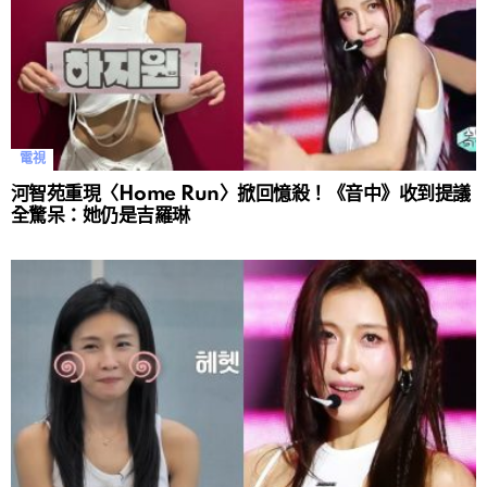
電視
河智苑重現〈Home Run〉掀回憶殺！《音中》收到提議
全驚呆：她仍是吉羅琳