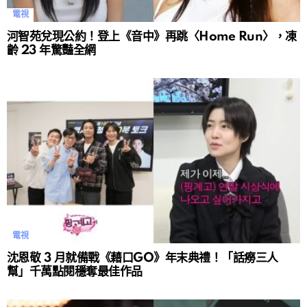
電視
河智苑兌現公約！登上《音中》再跳〈Home Run〉，凍
齡 23 年驚豔全網
電視
沈恩敬 3 月就備戰《藉口GO》年末典禮！「話癆三人
幫」千萬點閱穩奪最佳作品