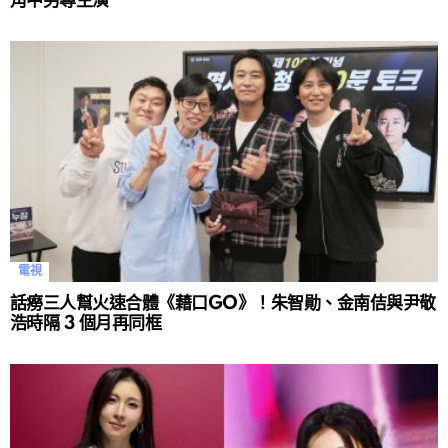
角中另尋主演
電視
話癆三人幫火速合體《藉口GO》！朱智勛、金南佶與尹敬
浩時隔 3 個月再同框