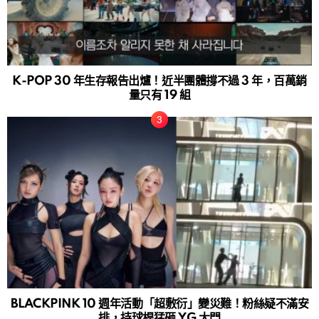
K-POP 30 年生存報告出爐！近半團體撐不過 3 年，百萬銷
量只有 19 組
BLACKPINK 10 週年活動「超敷衍」變災難！粉絲疑不滿安
排，持球桿猛砸 YG 大門