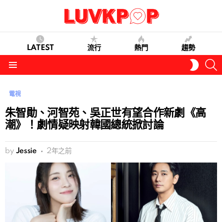
LATEST
流行
熱門
趨勢
S
SWITC
SKIN
Menu
電視
朱智勛、河智苑、吳正世有望合作新劇《高
潮》！劇情疑映射韓國總統掀討論
by
Jessie
2年之前