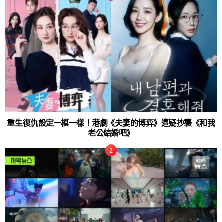
重生復仇設定一模一樣！港劇《夫妻的博弈》遭疑抄襲《和我
老公結婚吧》