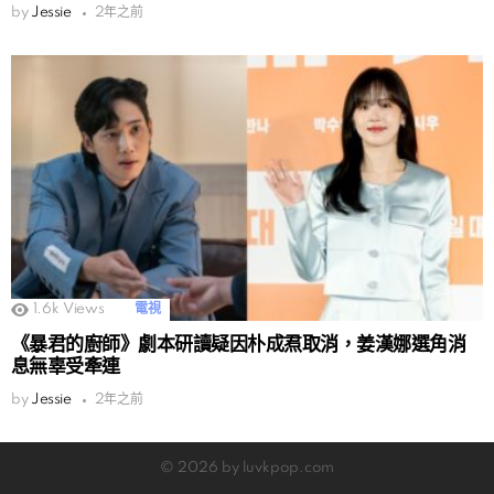
by
Jessie
2年之前
1.6k
Views
電視
《暴君的廚師》劇本研讀疑因朴成焄取消，姜漢娜選角消
息無辜受牽連
by
Jessie
2年之前
© 2026 by luvkpop.com