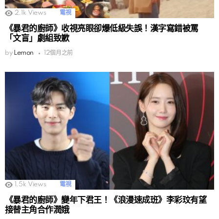
2.1k
Views
電視
《暴君的廚師》收視亮眼卻爆低級失誤！漢字寫錯被罵
「文盲」劇組致歉
by
Lemon
12個月之前
1.5k
Views
電視
《暴君的廚師》變年下君王！《浪漫速成班》李彩玟有望
接替主角合作潤娥