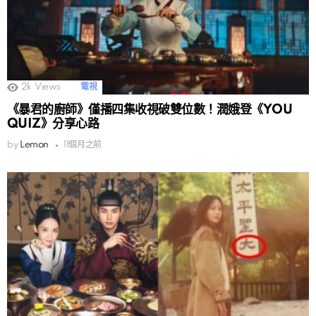
2k
Views
電視
《暴君的廚師》僅播四集收視破雙位數！潤娥登《YOU
QUIZ》分享心路
by
Lemon
11個月之前