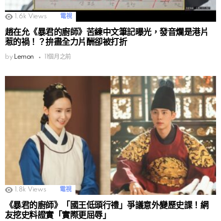
1.6k
Views
電視
趙在允《暴君的廚師》苦練中文筆記曝光，發音爛是港片
惹的禍！？拚盡全力片酬卻被打折
by
Lemon
11個月之前
1.8k
Views
電視
《暴君的廚師》「國王低頭行禮」爭議意外變歷史課！網
友挖史料證實「實際更屈辱」