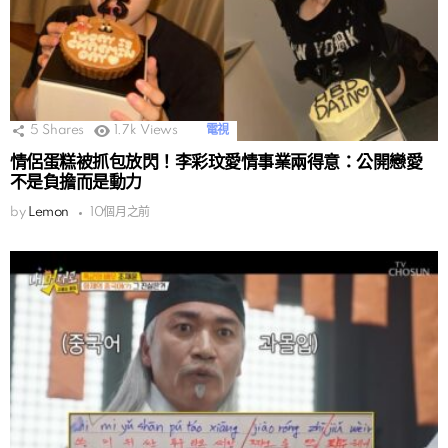
5
Shares
1.7k
Views
電視
情侶蛋糕被抓包放閃！李彩玟愛情事業兩得意：公開戀愛
不是負擔而是動力
by
Lemon
10個月之前