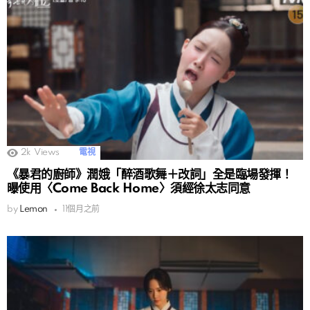
2k
Views
電視
《暴君的廚師》潤娥「醉酒歌舞＋改詞」全是臨場發揮！
曝使用〈Come Back Home〉須經徐太志同意
by
Lemon
11個月之前