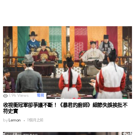
1.9k
Views
電視
收視衝冠軍卻爭議不斷！《暴君的廚師》細節失誤挨批不
符史實
by
Lemon
11個月之前