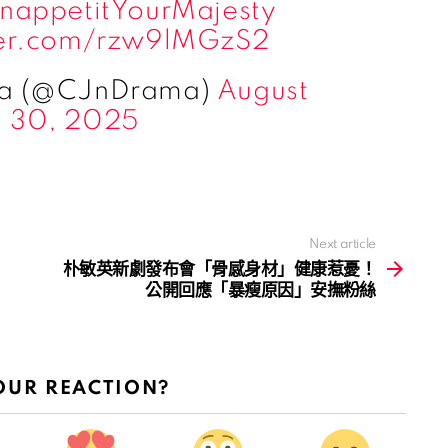
nappetitYourMajesty
tter.com/rzw9lMGzS2
ma (@CJnDrama)
August
30, 2025
Next article
朴敏英新劇發布會「骨感身材」健康惹憂！
公開回應「暴瘦原因」安撫粉絲
OUR REACTION?