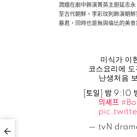
潤娥在劇中飾演菁英主廚延志永
至古代朝鮮。李彩玟則飾演朝鮮
暴君，同時也是無與倫比的美食
미식가 이헌
코스요리에 도전
난생처음 보
[토일] 밤 9:10 
의셰프
#Bo
pic.twit
800
— tvN dra
撐