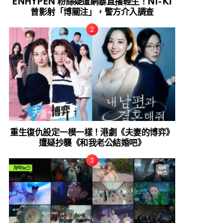
ENHYPEN 粉絲疑遭網暴直播輕生！NI-KI
曾影射「博關注」，警方介入調查
重生復仇設定一模一樣！港劇《夫妻的博弈》
遭疑抄襲《和我老公結婚吧》