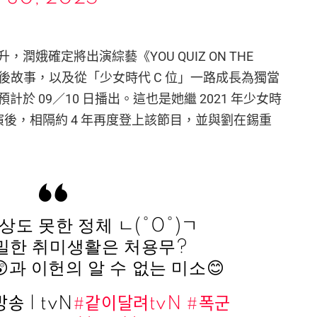
娥確定將出演綜藝《YOU QUIZ ON THE
幕後故事，以及從「少女時代 C 位」一路成長為獨當
於 09／10 日播出。這也是她繼 2021 年少女時
演後，相隔約 4 年再度登上該節目，並與劉在錫重
상도 못한 정체 ㄴ(°0°)ㄱ
밀한 취미생활은 처용무?
과 이헌의 알 수 없는 미소😊
방송 | tvN
#같이달려tvN
#폭군