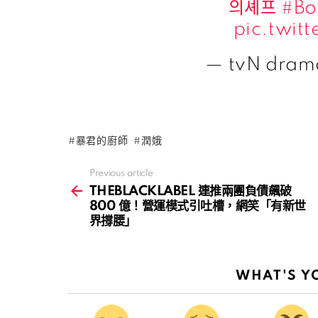
의셰프
#Bo
pic.twi
— tvN dra
暴君的廚師
潤娥
Previous article
See
more
THEBLACKLABEL 連推兩團負債飆破
800 億！營運模式引吐槽，網笑「有新世
界撐腰」
WHAT'S Y