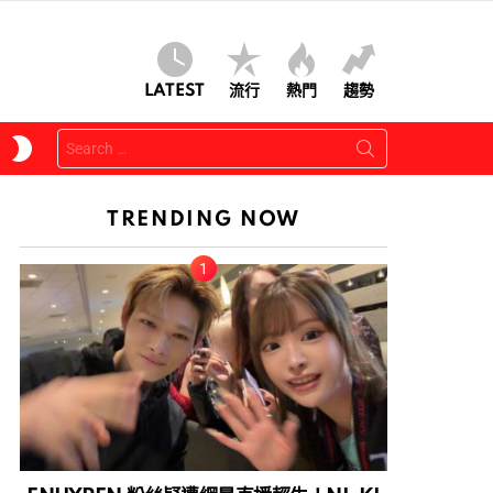
LATEST
流行
熱門
趨勢
Search
SWITCH
for:
SKIN
TRENDING NOW