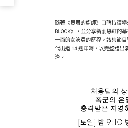
隨著《暴君的廚師》口碑持續攀升，潤
BLOCK》，並分享新劇爆紅的
一面的女演員的歷程。該集節目預計
代出道 14 週年時，以完整體出
逢。
처용탈의 상
폭군의 은
충격받은 지영
[토일] 밤 9:10 