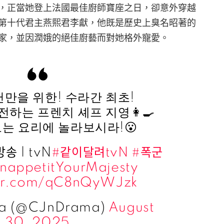
，正當她登上法國最佳廚師寶座之日，卻意外穿越
第十代君主燕熙君李獻，他既是歷史上臭名昭著的
家，並因潤娥的絕佳廚藝而對她格外寵愛。
만을 위한! 수라간 최초!
하는 프렌치 셰프 지영👩‍🍳
는 요리에 놀라보시라!😮
방송 | tvN
#같이달려tvN
#폭군
nappetitYourMajesty
ter.com/qC8nQyWJzk
ma (@CJnDrama)
August
30, 2025