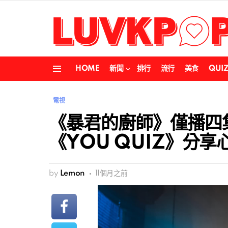
HOME
新聞
排行
流行
美食
QUI
Menu
電視
《暴君的廚師》僅播四
《YOU QUIZ》分享
by
Lemon
11個月之前