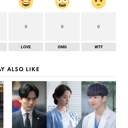
0
0
0
LOVE
OMG
WTF
Y ALSO LIKE