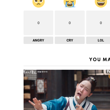
0
0
0
ANGRY
CRY
LOL
YOU MA