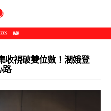
ZZES
民調
集收視破雙位數！潤娥登
心路