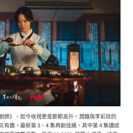
廚師》，如今收視更是節節高升。潤娥與李彩玟的
有趣，最新第 3、4 集再創佳績，其中第 4 集講述