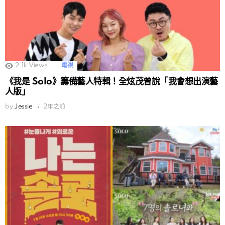
2.1k
Views
電視
《我是 Solo》籌備藝人特輯！全炫茂曾說「我會想出演藝
人版」
by
Jessie
2年之前