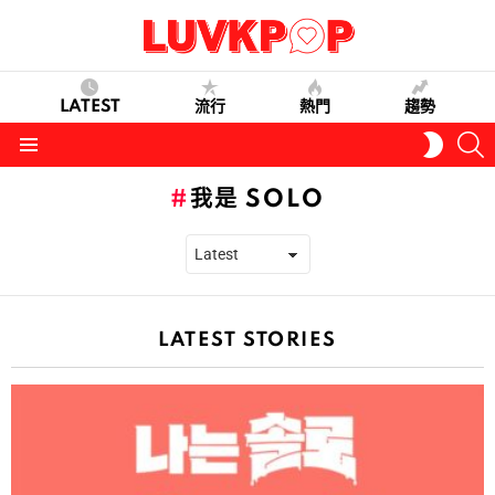
LATEST
流行
熱門
趨勢
S
SWITC
SKIN
Menu
我是 SOLO
LATEST STORIES