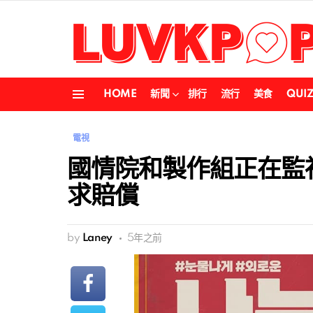
HOME
新聞
排行
流行
美食
QUI
Menu
電視
國情院和製作組正在監視
求賠償
by
Laney
5年之前