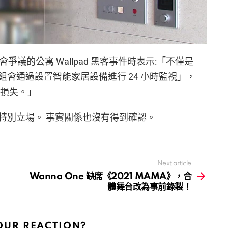
爭議的公寓 Wallpad 黑客事件時表示:「不僅是
會通過設置智能家居設備進行 24 小時監視」，
償損失。」
特別立場。 事實關係也沒有得到確認。
Next article
Wanna One 缺席《2021 MAMA》，合
體舞台改為事前錄製！
OUR REACTION?