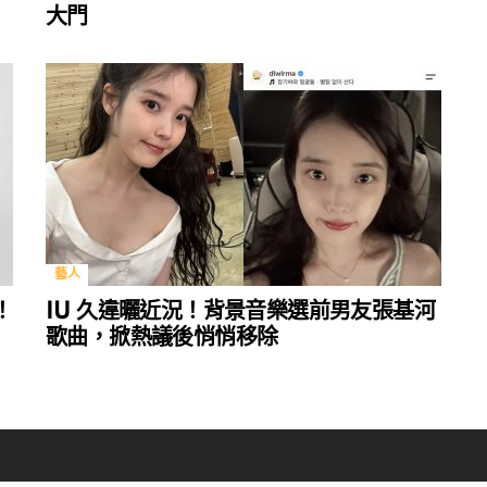
大門
藝人
！
IU 久違曬近況！背景音樂選前男友張基河
歌曲，掀熱議後悄悄移除