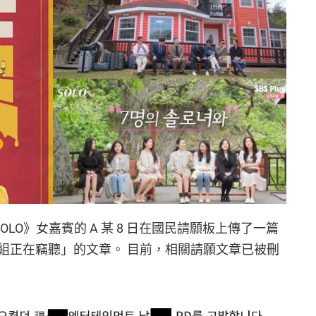
是 SOLO》女嘉賓的 A 某 8 日在國民請願板上傳了一篇
組正在竊聽」的文章。 目前，相關請願文章已被刪