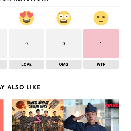
0
0
1
LOVE
OMG
WTF
Y ALSO LIKE