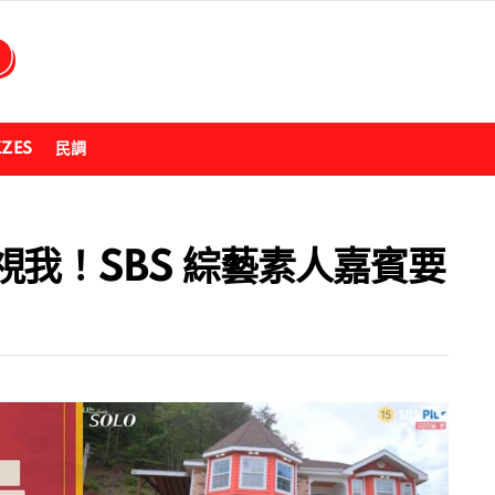
ZZES
民調
我！SBS 綜藝素人嘉賓要