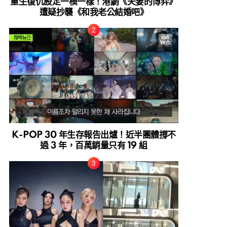
重生復仇設定一模一樣！港劇《夫妻的博弈》
遭疑抄襲《和我老公結婚吧》
K-POP 30 年生存報告出爐！近半團體撐不
過 3 年，百萬銷量只有 19 組