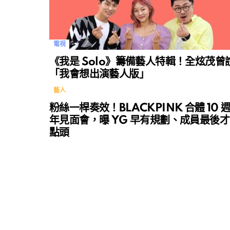
電視
《我是 Solo》籌備藝人特輯！全炫茂曾
「我會想出演藝人版」
藝人
粉絲一桿奏效！BLACKPINK 合體 10 
年見面會，曝 YG 早有規劃、成員最後才
點頭