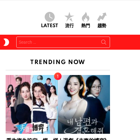
LATEST
流行
熱門
趨勢
Search
SWITCH
for:
SKIN
TRENDING NOW