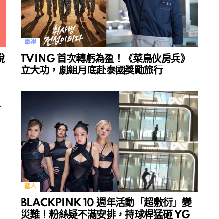
電視
說
TVING 首次轉虧為盈！《菜鳥伙房兵》
立大功，劇組月底赴泰國獎勵旅行
週
藝人
BLACKPINK 10 週年活動「超敷衍」變
災難！粉絲疑不滿安排，持球桿猛砸 YG