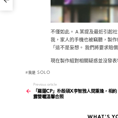
不僅如此。 A 某提及最近引起社會
我，家人的手機也被竊聽，製作組
「這不是妄想。 我們將要求賠
現在製作組對相關疑惑並沒發表
我是 SOLO
Previous article
See
more
「羅蓮CP」朴殷碩X李智雅人間重逢，相約
露營曬溫馨合照
WHAT'S Y