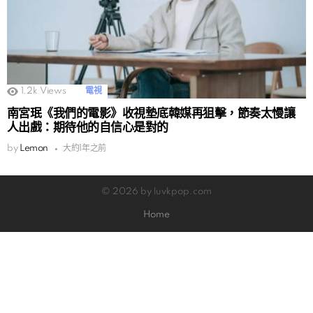
1.2k
Views
電視
南宮珉《我們的電影》收視墊底韓媒再狙擊，節奏太慢讓
人出戲：期待他的自信心是對的
by
Lemon
大約1年之前
© 2026 by luvkpop.com
Home