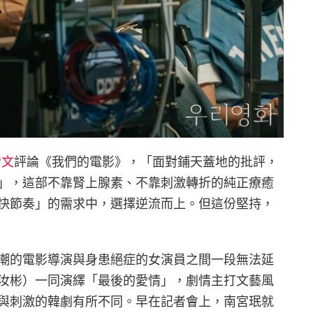
發文
評論《我們的電影》，「面對鋪天蓋地的批評，
」，這部不靠腎上腺素、不靠刺激轉折的純正療癒
快節奏」的需求中，選擇逆流而上。但這份堅持，
潮的電影導演與身患絕症的女演員之間一段無法延
汝彬）一同演繹「最後的愛情」，劇情主打文藝風
與刺激的韓劇有所不同。早在記者會上，南宮珉就