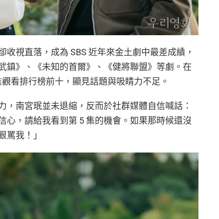
收視直落，成為 SBS 近年來金土劇中最差成績，
武鎮》、《未知的首爾》、《健將聯盟》等劇。在
未能打進觀看排行榜前十，顯見話題與吸睛力不足。
力，南宮珉並未退縮，反而於社群媒體自信喊話：
心，請給我看到第 5 集的機會。如果那時候還沒
狠罵我！」