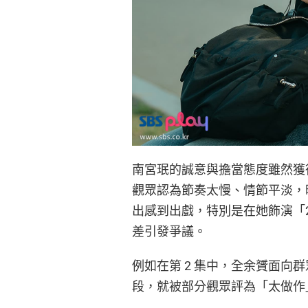
南宮珉的誠意與擔當態度雖然獲
觀眾認為節奏太慢、情節平淡，
出感到出戲，特別是在她飾演「2
差引發爭議。
例如在第 2 集中，全余贇面向
段，就被部分觀眾評為「太做作