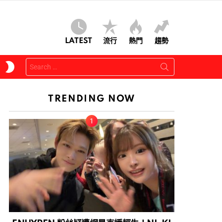
LATEST
流行
熱門
趨勢
Search
SWITCH
for:
SKIN
TRENDING NOW