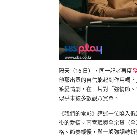
隔天（16 日），同一記者再度
他那出眾的自信能起到作用嗎？
系愛情劇，在一片對「強情節、
似乎未被多數觀眾買單。
《我們的電影》講述一位陷入低
後的愛情。南宮珉與全余贇（全
格、節奏緩慢，與一般強調轉折