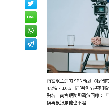
南宮珉主演的 SBS 新劇《我
4.2％、3.0%，同時段收視率
點名，南宮珉隨即霸氣回應：「到
候再狠狠罵他也不遲。