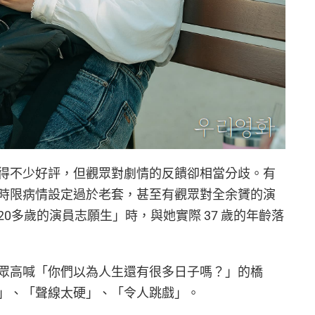
得不少好評，但觀眾對劇情的反饋卻相當分歧。有
時限病情設定過於老套，甚至有觀眾對全余贇的演
0多歲的演員志願生」時，與她實際 37 歲的年齡落
群眾高喊「你們以為人生還有很多日子嗎？」的橋
」、「聲線太硬」、「令人跳戲」。