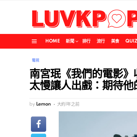
HOME
新聞
排行
流行
美食
QUI
Menu
電視
南宮珉《我們的電影》
太慢讓人出戲：期待他
by
Lemon
大約1年之前