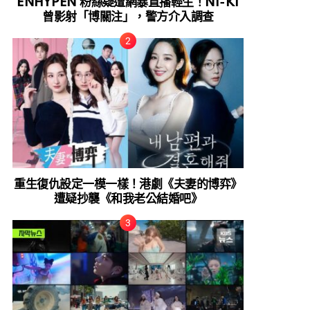
ENHYPEN 粉絲疑遭網暴直播輕生！NI-KI
曾影射「博關注」，警方介入調查
重生復仇設定一模一樣！港劇《夫妻的博弈》
遭疑抄襲《和我老公結婚吧》