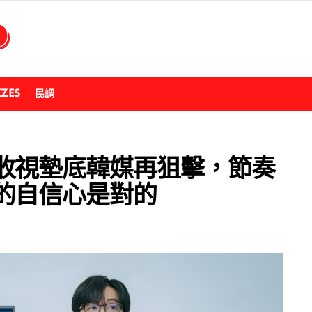
ZZES
民調
收視墊底韓媒再狙擊，節奏
的自信心是對的