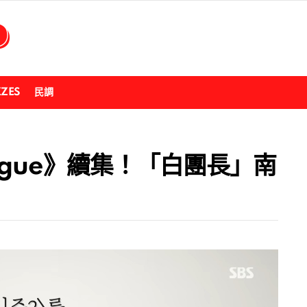
ZZES
民調
eague》續集！「白團長」南