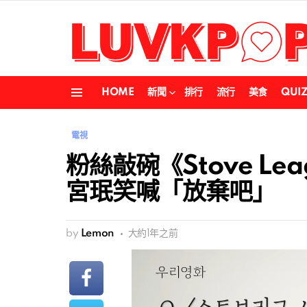
HOME
新聞
排行
流行
美食
QUI
Menu
電視
粉絲敲碗《Stove L
宮珉笑喊「放棄吧」
by
Lemon
大約1年之前