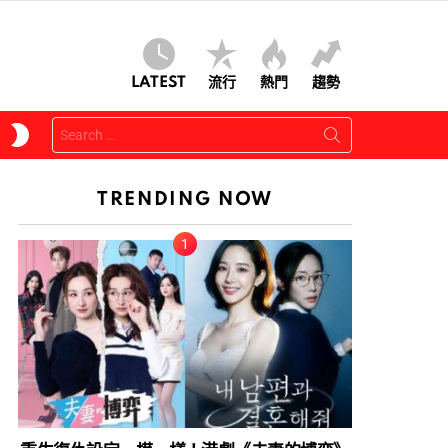
LATEST
流行
熱門
趨勢
Search
SWITCH
for:
SKIN
TRENDING NOW