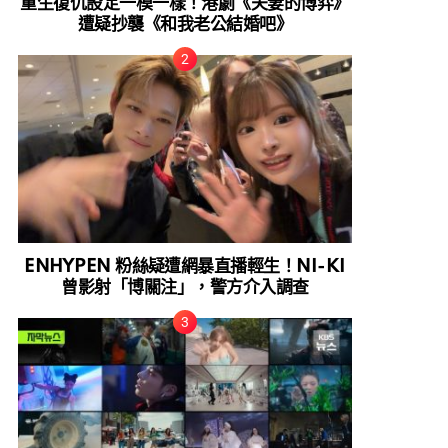
重生復仇設定一模一樣！港劇《夫妻的博弈》
遭疑抄襲《和我老公結婚吧》
ENHYPEN 粉絲疑遭網暴直播輕生！NI-KI
曾影射「博關注」，警方介入調查