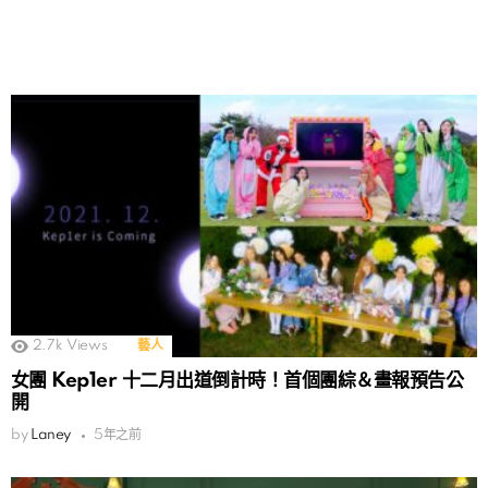
2.7k
Views
藝人
女團 Kep1er 十二月出道倒計時！首個團綜＆畫報預告公
開
by
Laney
5年之前