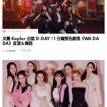
2.9k
Views
音樂
女團 Kep1er 出道 D-DAY！1 分鐘預告劇透《WA DA
DA》音源＆舞蹈
by
Laney
5年之前