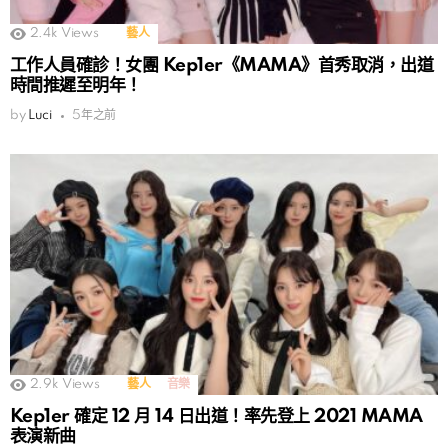
2.4k
Views
藝人
工作人員確診！女團 Kep1er《MAMA》首秀取消，出道
時間推遲至明年！
by
Luci
5年之前
2.9k
Views
藝人
音樂
Kep1er 確定 12 月 14 日出道！率先登上 2021 MAMA
表演新曲