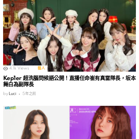
4.1k
Views
藝人
Kep1er 超洗腦問候語公開！直播任命崔有真當隊長，坂本
舞白為副隊長
by
Luci
5年之前