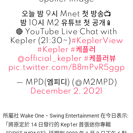
오늘 밤 9시 Mnet 첫 방송📺
밤 10시 M2 유튜브 첫 공개📱
🔴 YouTube Live Chat with
Kep1er (21:30~)
#Kep1erView
#Kep1er
#케플러
@official_kep1er
#케플러뷰
pic.twitter.com/B8mPvR5ggp
— MPD(엠피디) (@M2MPD)
December 2, 2021
所屬社 Wake One、Swing Entertainment 在今日表示:
「將原定於 14 日發行的 Kep1er 首張迷你專輯