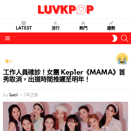
LATEST
流行
熱門
趨勢
S
SWITC
SKIN
Menu
藝人
工作人員確診！女團 Kep1er《MAMA》首
秀取消，出道時間推遲至明年！
by
Luci
5年之前