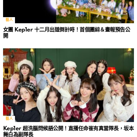
藝人
女團 Kep1er 十二月出道倒計時！首個團綜＆畫報預告公
開
藝人
Kep1er 超洗腦問候語公開！直播任命崔有真當隊長，坂本
舞白為副隊長