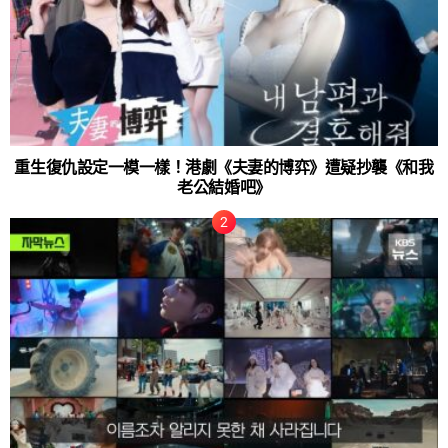
重生復仇設定一模一樣！港劇《夫妻的博弈》遭疑抄襲《和我
老公結婚吧》