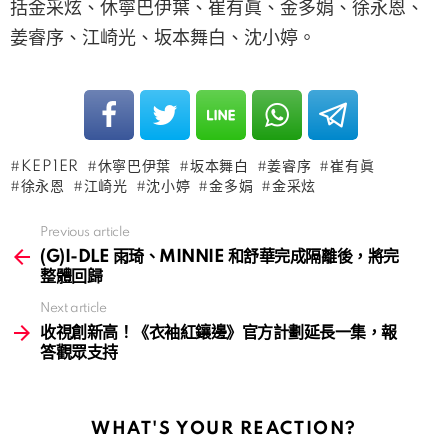
括金采炫、休寧巴伊葉、崔有眞、金多娟、徐永恩、
姜睿序、江崎光、坂本舞白、沈小婷。
KEP1ER
休寧巴伊葉
坂本舞白
姜睿序
崔有眞
徐永恩
江崎光
沈小婷
金多娟
金采炫
Previous article
See
more
(G)I-DLE 雨琦、MINNIE 和舒華完成隔離後，將完
整體回歸
Next article
收視創新高！《衣袖紅鑲邊》官方計劃延長一集，報
答觀眾支持
WHAT'S YOUR REACTION?