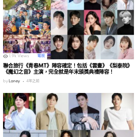
1.9k
Views
電視
聯合旅行《青春MT》陣容確定！包括《雲畫》《梨泰院》
《魔幻之音》主演，完全就是年末頒獎典禮陣容！
by
Laney
4年之前