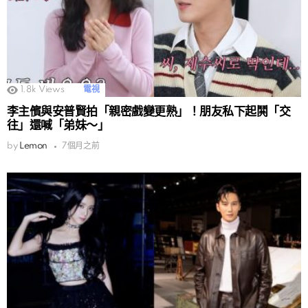
1.8k
Views
電視
李主儐與安普賢拍「親密戲變更熟」！朋友私下起鬨「交
往」還喊「弟妹～」
by
Lemon
7個月之前