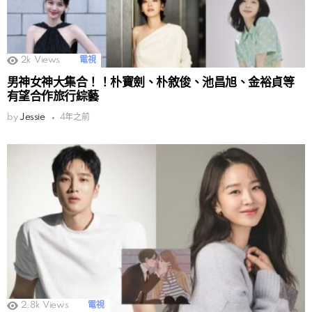
2k
Views
電視
男神女神大集合！！朴寶劍、朴敘俊、池昌旭、金裕貞等
有望合作旅行綜藝
by
Jessie
4年之前
2.8k
Views
電視