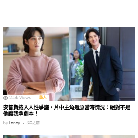
2.5k
Views
藝人
安普賢捲入人性爭議，片中主角還原當時情況：絕對不是
他讓我拿劇本！
by
Laney
3年之前