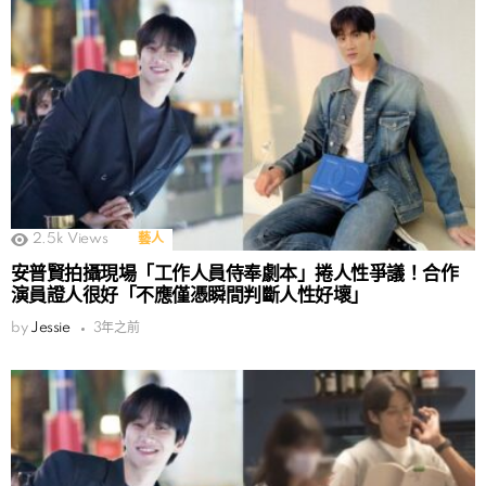
2.5k
Views
藝人
安普賢拍攝現場「工作人員侍奉劇本」捲人性爭議！合作
演員證人很好「不應僅憑瞬間判斷人性好壞」
by
Jessie
3年之前