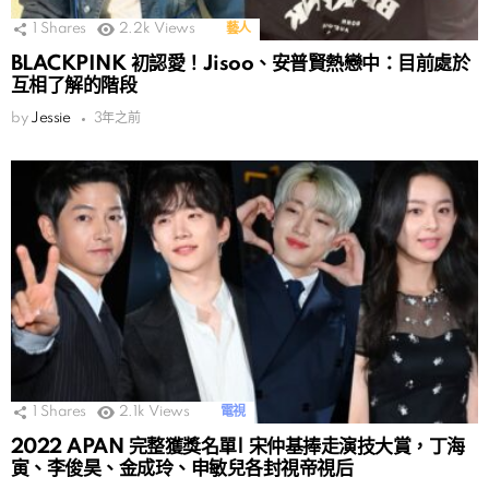
1
Shares
2.2k
Views
藝人
BLACKPINK 初認愛！Jisoo、安普賢熱戀中：目前處於
互相了解的階段
by
Jessie
3年之前
1
Shares
2.1k
Views
電視
2022 APAN 完整獲獎名單| 宋仲基捧走演技大賞，丁海
寅、李俊昊、金成玲、申敏兒各封視帝視后