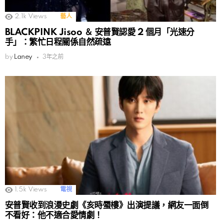
2.1k
Views
藝人
BLACKPINK Jisoo ＆ 安普賢認愛 2 個月「光速分
手」：繁忙日程關係自然疏遠
by
Laney
3年之前
1.5k
Views
電視
安普賢收到浪漫史劇《亥時蜃樓》出演提議，網友一面倒
不看好：他不適合愛情劇！