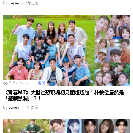
by
Jessie
4年之前
2.6k
Views
電視
《青春MT》大型社恐現場初見面超尷尬！朴敘俊居然是
「遊戲黑洞」？！
by
Laney
4年之前