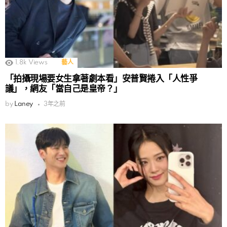
1.8k
Views
藝人
「拍攝現場要女生拿著劇本看」安普賢捲入「人性爭
議」，網友「當自己是皇帝？」
by
Laney
3年之前