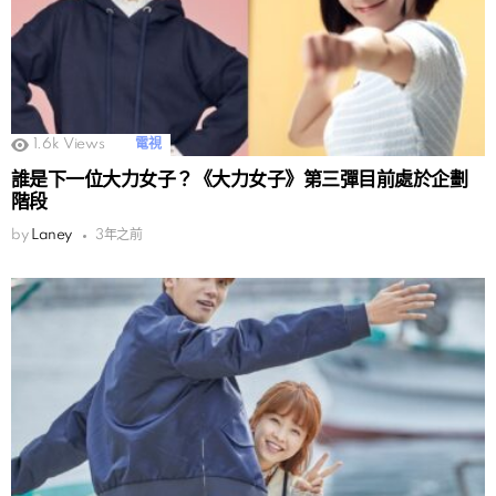
1.6k
Views
電視
誰是下一位大力女子？《大力女子》第三彈目前處於企劃
階段
by
Laney
3年之前