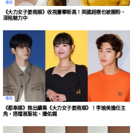
電視
《大力女子姜南順》收視屢攀新高！英國超模也被圈粉、
深陷魅力中
電視
《都奉順》推出續集《大力女子姜南順》！李瑜美擔任主
角，搭檔邕聖祐、邊佑錫