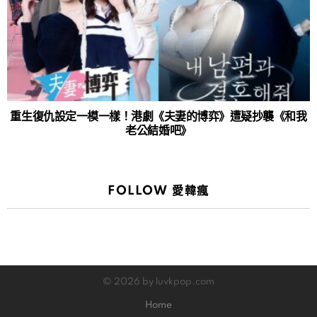
重生復仇設定一模一樣！港劇《夫妻的博弈》遭疑抄襲《和我
老公結婚吧》
FOLLOW 愛韓瘋
© 2026 by luvkpop.com
Home