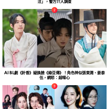
注」，警方介入調查
AI BL劇《針香》疑換臉《綠豆傳》！角色神似張東潤、姜泰
伍，網怒：超噁心