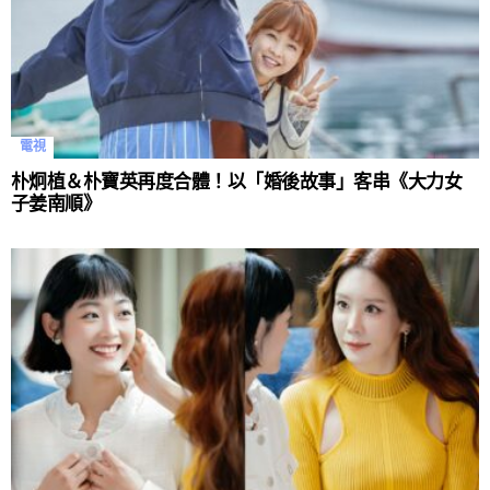
電視
朴炯植＆朴寶英再度合體！以「婚後故事」客串《大力女
子姜南順》