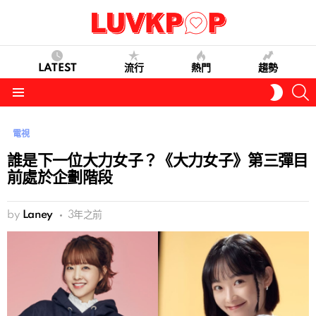
LATEST
流行
熱門
趨勢
S
SWITC
SKIN
Menu
電視
誰是下一位大力女子？《大力女子》第三彈目
前處於企劃階段
by
Laney
3年之前