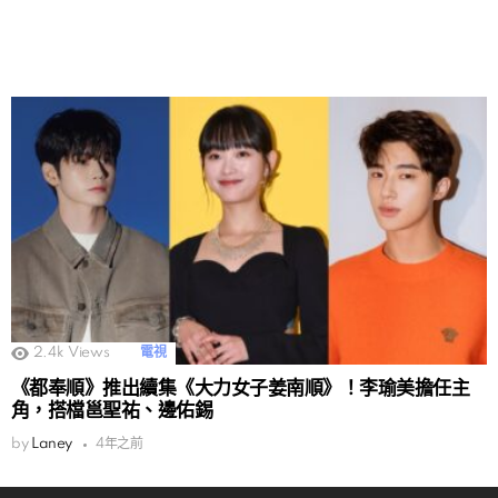
2.4k
Views
電視
《都奉順》推出續集《大力女子姜南順》！李瑜美擔任主
角，搭檔邕聖祐、邊佑錫
by
Laney
4年之前