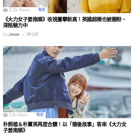
2.2k
Views
電視
《大力女子姜南順》收視屢攀新高！英國超模也被圈粉、
深陷魅力中
by
Jessie
3年之前
3.1k
Views
電視
朴炯植＆朴寶英再度合體！以「婚後故事」客串《大力女
子姜南順》