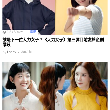
1.6k
Views
電視
誰是下一位大力女子？《大力女子》第三彈目前處於企劃
階段
by
Laney
3年之前