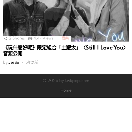
2
Shares
4.4k
Views
音樂
《玩什麼好呢》限定組合「土耀太」〈Still I Love You〉
音源公開
by
Jessie
5年之前
© 2026 by luvkpop.com
Home