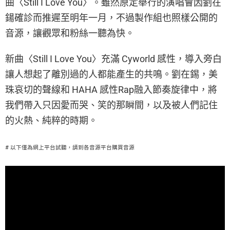
曲〈Still I Love You〉。雖然原定舉行的演唱會因劉在
鍚確診而推遲至明年一月，不過製作組也照樣公開的
音源，讓觀眾和粉絲一聽為快。
新曲〈Still I Love You〉充滿 Cyworld 感性，導入旁白
讓人想起了離別過的人都能產生的共鳴。劉在錫，美
珠哀切的聲線和 HAHA 感性Rap融入節奏旋律中，將
我們帶入只因愛而哭、笑的那瞬間，以及被人們記住
的火熱、純粹的時期。
# 以下僅為網上平台試聽，請到各音源平台購買音源