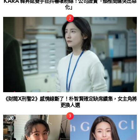
KARA 韓昇延雙手狂抖嚇壞粉絲！公司證實「頸椎間盤突出惡
化」
《財閥X刑警2》感情線斷了！朴智賢確定缺席續集，女主角將
更換人選