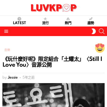
LATEST
流行
熱門
趨勢
S
SWITC
SKIN
Menu
音樂
《玩什麼好呢》限定組合「土耀太」〈Still I
Love You〉音源公開
by
Jessie
5年之前