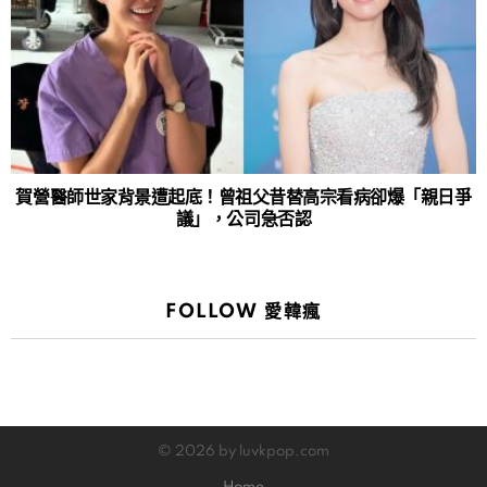
賀營醫師世家背景遭起底！曾祖父昔替高宗看病卻爆「親日爭
議」，公司急否認
FOLLOW 愛韓瘋
© 2026 by luvkpop.com