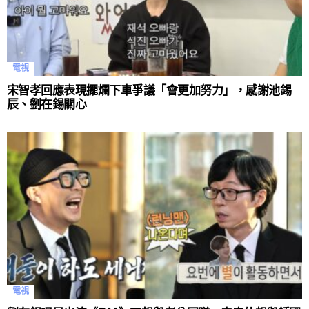
電視
宋智孝回應表現擺爛下車爭議「會更加努力」，感謝池錫
辰、劉在錫關心
電視