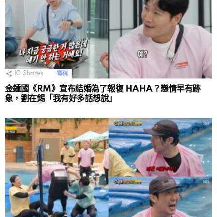
10
Shares
電視
金鍾國《RM》宣布結婚為了報復 HAHA？戀情早有跡
象，劉在錫「我有好多話想說」