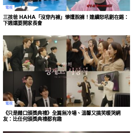
電視
三孩爸 HAHA「沒穿內褲」慘遭脫褲！連續怒吼劉在錫：
下週還要開家長會
電視
《只是藉口頒獎典禮》全篇無冷場、溫馨又搞笑暖哭網
友：比任何頒獎典禮都有趣