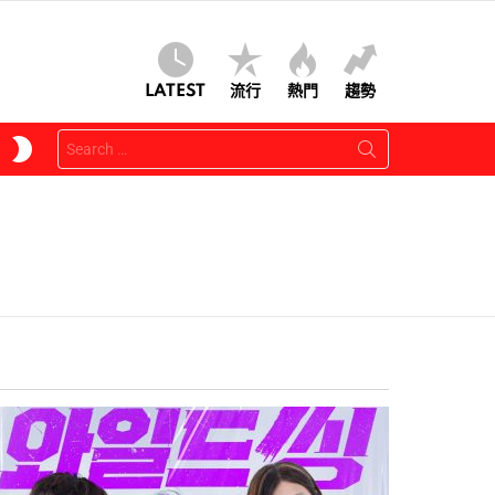
LATEST
流行
熱門
趨勢
Search
SWITCH
for:
SKIN