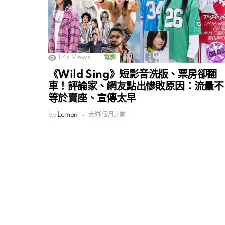
1.4k
Views
電影
《Wild Sing》短影音洗版、票房卻翻
車！評論家、網友點出慘敗原因：流量不
等於賣座、宣傳太早
by
Lemon
大約1個月之前