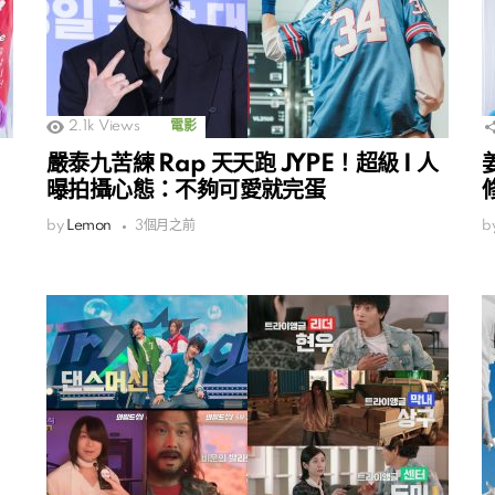
2.1k
Views
電影
嚴泰九苦練 Rap 天天跑 JYPE！超級 I 人
曝拍攝心態：不夠可愛就完蛋
by
Lemon
3個月之前
b