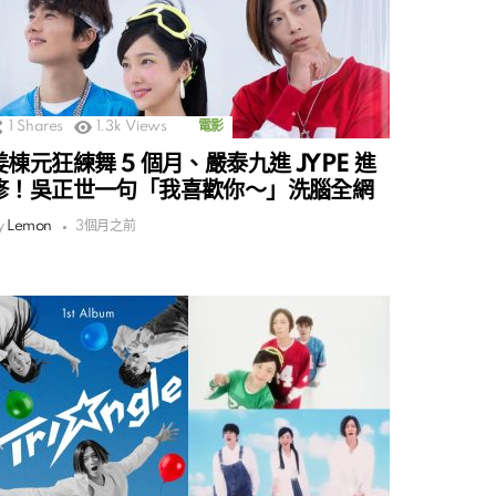
1
Shares
1.3k
Views
電影
姜棟元狂練舞 5 個月、嚴泰九進 JYPE 進
修！吳正世一句「我喜歡你～」洗腦全網
y
Lemon
3個月之前