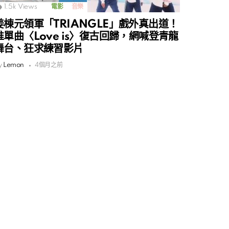
1.5k
Views
電影
音樂
姜棟元領軍「TRIANGLE」戲外真出道！
推單曲〈Love is〉復古回歸，網喊登青龍
舞台、狂求練習影片
y
Lemon
4個月之前