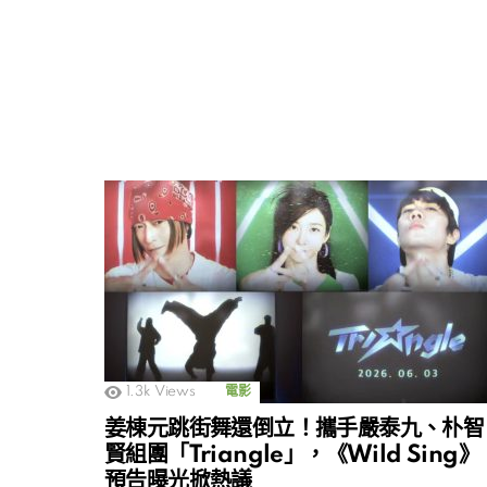
1.3k
Views
電影
姜棟元跳街舞還倒立！攜手嚴泰九、朴智
賢組團「Triangle」，《Wild Sing》
預告曝光掀熱議