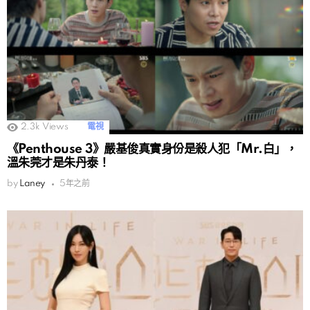
2.3k
Views
電視
《Penthouse 3》嚴基俊真實身份是殺人犯「Mr.白」，
溫朱莞才是朱丹泰！
by
Laney
5年之前