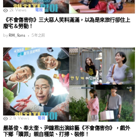
2k
Views
電視
《不會傷害你》三大惡人笑料滿滿，以為是來旅行卻住上
廢宅＆勞動！
by
RM_fans
5年之前
2.1k
Views
電視
嚴基俊、奉太奎、尹鐘焄出演綜藝《不會傷害你》，戲外
下鄉「贖罪」親自種菜、打掃、裝修！