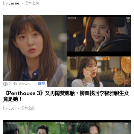
by
Jessie
5年之前
2.4k
Views
電視
《Penthouse 3》又再鬧雙胞胎，柳真找回李智雅親生女
竟是她！
by
Luci
5年之前