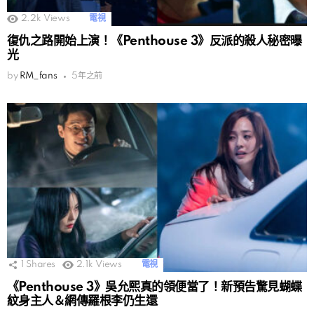
2.2k
Views
電視
復仇之路開始上演！《Penthouse 3》反派的殺人秘密曝
光
by
RM_fans
5年之前
1
Shares
2.1k
Views
電視
《Penthouse 3》吳允熙真的領便當了！新預告驚見蝴蝶
紋身主人＆網傳羅根李仍生還