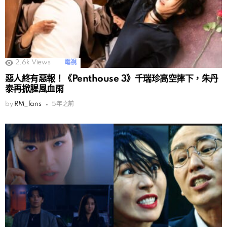
2.6k
Views
電視
惡人終有惡報！《Penthouse 3》千瑞珍高空摔下，朱丹
泰再掀腥風血雨
by
RM_fans
5年之前