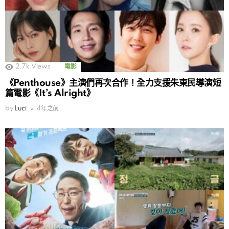
2.7k
Views
電影
《Penthouse》主演們再次合作！全力支援朱東民導演短
篇電影《It’s Alright》
by
Luci
4年之前