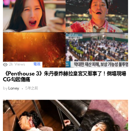
2k
Views
電視
《Penthouse 3》朱丹泰炸赫拉皇宮又惹事了！倒塌現場
CG勾起傷痛
by
Laney
5年之前