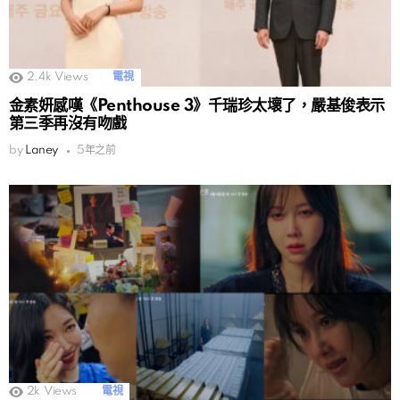
2.4k
Views
電視
金素妍感嘆《Penthouse 3》千瑞珍太壞了，嚴基俊表示
第三季再沒有吻戲
by
Laney
5年之前
2k
Views
電視