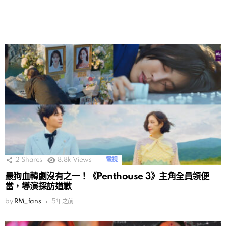
2
Shares
8.8k
Views
電視
最狗血韓劇沒有之一！《Penthouse 3》主角全員領便
當，導演採訪道歉
by
RM_fans
5年之前