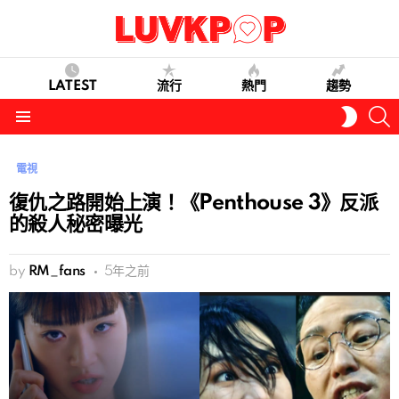
LATEST
流行
熱門
趨勢
S
SWITC
SKIN
Menu
電視
復仇之路開始上演！《Penthouse 3》反派
的殺人秘密曝光
by
RM_fans
5年之前