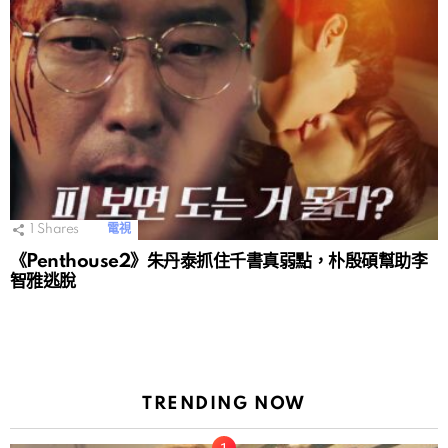
1
Shares
電視
《Penthouse2》朱丹泰抓住千書真弱點，朴殷碩幫助李
智雅逃脫
TRENDING NOW