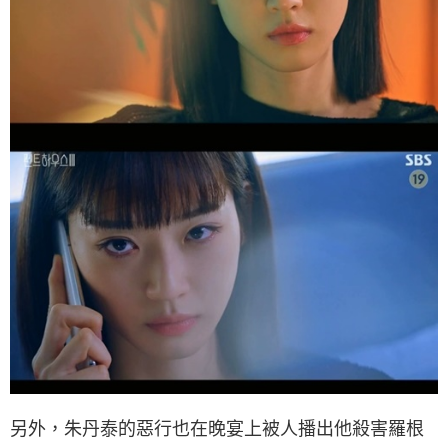
另外，朱丹泰的惡行也在晚宴上被人播出他殺害羅根