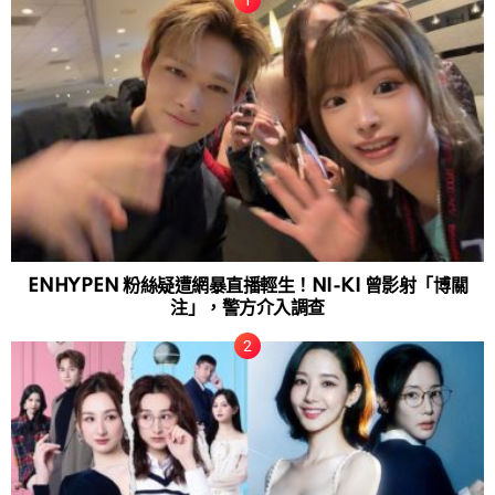
ENHYPEN 粉絲疑遭網暴直播輕生！NI-KI 曾影射「博關
注」，警方介入調查