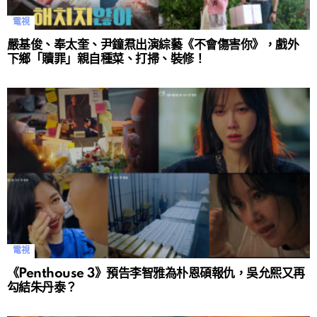
電視
嚴基俊、奉太奎、尹鐘焄出演綜藝《不會傷害你》，戲外
下鄉「贖罪」親自種菜、打掃、裝修！
電視
《Penthouse 3》預告李智雅為朴恩碩報仇，吳允熙又再
勾結朱丹泰？