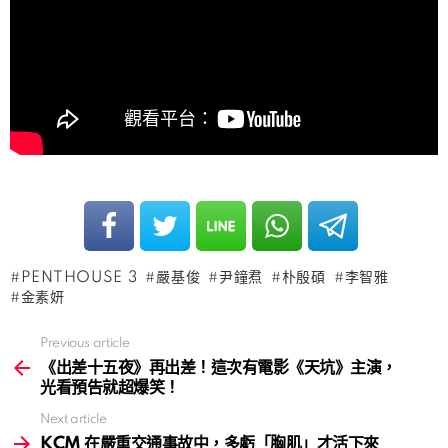
PENTHOUSE 3
嚴基俊
尹鐘焄
朴殷碩
李智雅
金素妍
Previous article
See
more
《出差十五夜》再出差！這次有電影《天坑》主演，
光看預告就超爆笑！
Next article
KCM 在嚴重交通事故中，多虧「胸肌」才活下來