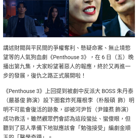
講述財閥與平民間的爭權奪利、懸疑命案、無止境慾
望等的人氣狗血劇《Penthouse 3》，在 6 日（五）晚
播出第九集，大家盼望著惡人的報應，終於又再進一
步的發展，復仇之路正式展開啦！
《Penthouse 3》上回提到被劇中反派大 BOSS 朱丹泰
（嚴基俊 飾演）設下圈套炸死羅根李（朴殷碩 飾）明
明不可能會復活的跡象，卻被河尹哲（尹鐘焄 飾演）
成功救活。雖然觀眾們會認為這段蠻扯、蠻傻眼，但
聽到了惡人準備下地獄應該會「勉強接受」編劇金順
玉的「醫學奇蹟」。