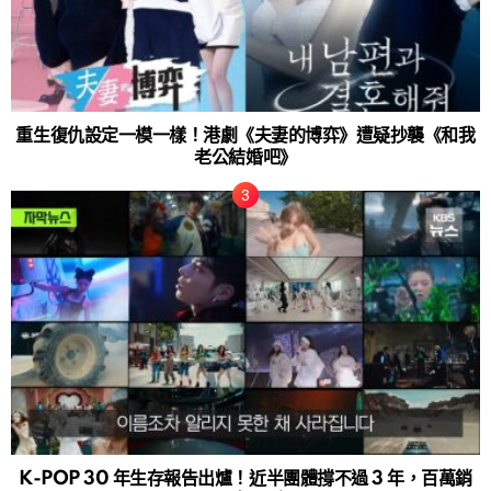
重生復仇設定一模一樣！港劇《夫妻的博弈》遭疑抄襲《和我
老公結婚吧》
K-POP 30 年生存報告出爐！近半團體撐不過 3 年，百萬銷