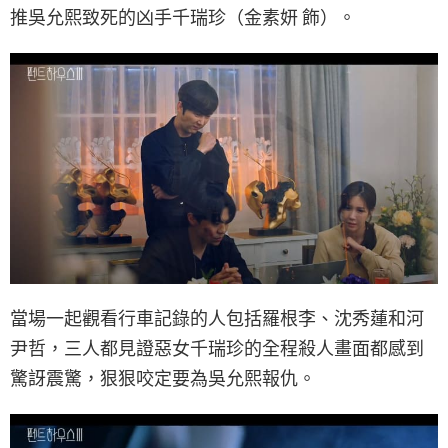
推吳允熙致死的凶手千瑞珍（金素妍 飾）。
當場一起觀看行車記錄的人包括羅根李、沈秀蓮和河
尹哲，三人都見證惡女千瑞珍的全程殺人畫面都感到
驚訝震驚，狠狠咬定要為吳允熙報仇。