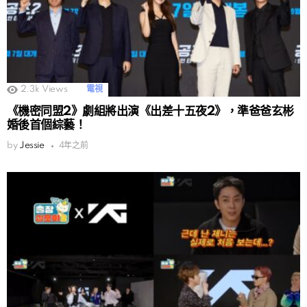
2.3k
Views
電視
《機密同盟2》劇組將出演《出差十五夜2》，準爸爸玄彬
婚後首個綜藝！
by
Jessie
4年之前