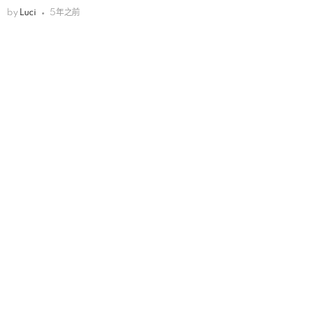
by
Luci
5年之前