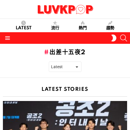
LATEST
流行
熱門
趨勢
S
SWITC
SKIN
Menu
出差十五夜2
LATEST STORIES