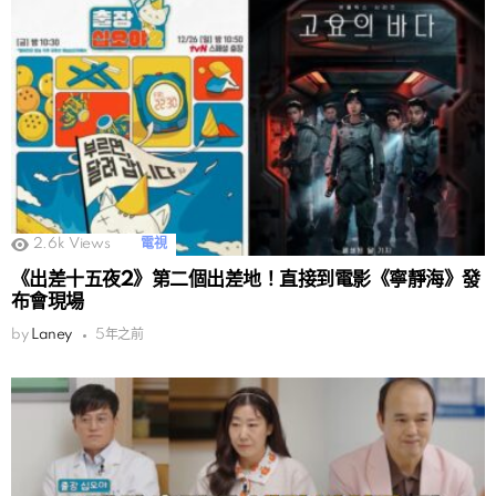
2.6k
Views
電視
《出差十五夜2》第二個出差地！直接到電影《寧靜海》發
布會現場
by
Laney
5年之前