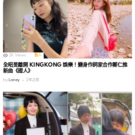
2k
Views
藝人
全昭旻離開 KINGKONG 娛樂！變身作詞家合作鄭仁推
新曲《證人》
by
Laney
2年之前