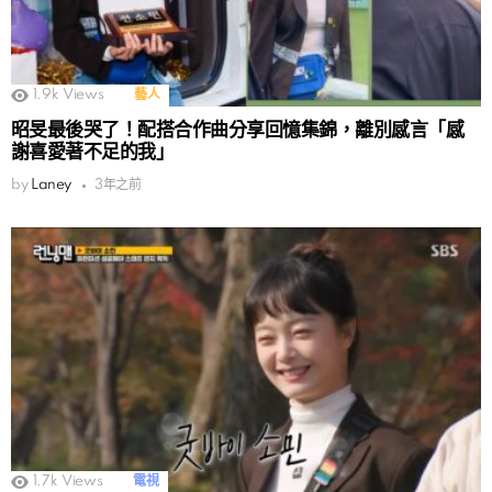
1.9k
Views
藝人
昭旻最後哭了！配搭合作曲分享回憶集錦，離別感言「感
謝喜愛著不足的我」
by
Laney
3年之前
1.7k
Views
電視