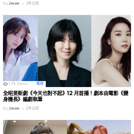
by
Jessie
2年之前
1.7k
Views
電視
全昭旻新劇《今天也對不起》12 月首播！劇本由電影《變
身機長》編劇執筆
by
Jessie
2年之前