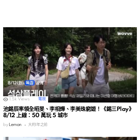
1.5k
Views
電視
池錫辰率領全昭旻、李相燁、李美珠窮遊！《錫三Play》
8/12 上線：50 萬玩 5 城市
by
Lemon
大約1年之前