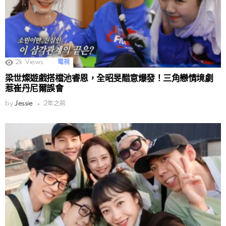
2k
Views
電視
梁世燦遊戲搭檔池睿恩，全昭旻醋意爆發！三角戀情境劇
惹崔丹尼爾誤會
by
Jessie
2年之前