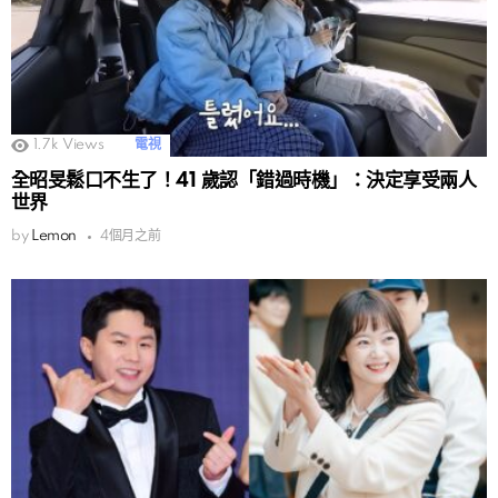
1.7k
Views
電視
全昭旻鬆口不生了！41 歲認「錯過時機」：決定享受兩人
世界
by
Lemon
4個月之前