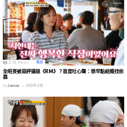
2.2k
Views
電視
全昭旻被惡評逼退《RM》？首度吐心聲：想早點結婚找依
靠
by
Lemon
大約1年之前