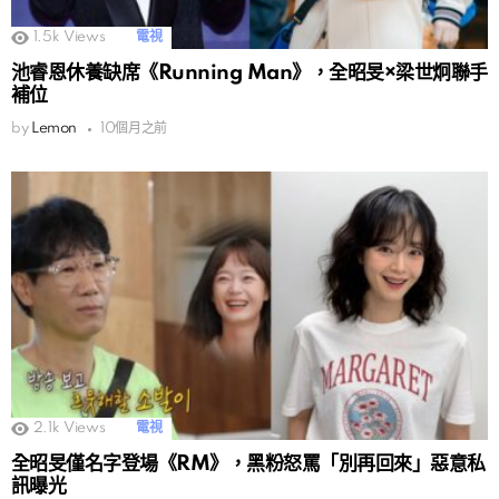
1.5k
Views
電視
池睿恩休養缺席《Running Man》，全昭旻×梁世炯聯手
補位
by
Lemon
10個月之前
2.1k
Views
電視
全昭旻僅名字登場《RM》，黑粉怒罵「別再回來」惡意私
訊曝光