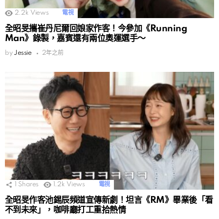
2.2k
Views
電視
全昭旻攜崔丹尼爾回娘家作客！今參加《Running
Man》錄製，嘉賓還有兩位奧運選手～
by
Jessie
2年之前
1
Shares
1.2k
Views
電視
全昭旻作客池錫辰頻道宣傳新劇！坦言《RM》畢業後「看
不到未來」，咖啡廳打工重拾熱情