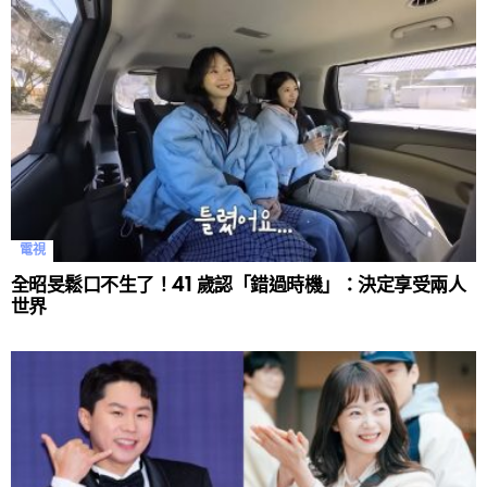
電視
全昭旻鬆口不生了！41 歲認「錯過時機」：決定享受兩人
世界