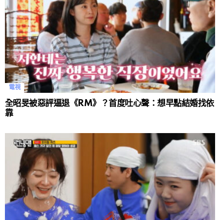
電視
全昭旻被惡評逼退《RM》？首度吐心聲：想早點結婚找依
靠