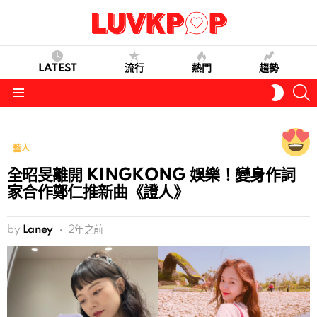
LATEST
流行
熱門
趨勢
S
SWITC
SKIN
Menu
藝人
全昭旻離開 KINGKONG 娛樂！變身作詞
家合作鄭仁推新曲《證人》
by
Laney
2年之前