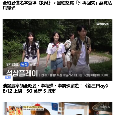
全昭旻僅名字登場《RM》，黑粉怒罵「別再回來」惡意私
訊曝光
電視
池錫辰率領全昭旻、李相燁、李美珠窮遊！《錫三Play》
8/12 上線：50 萬玩 5 城市