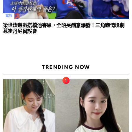
電視
梁世燦遊戲搭檔池睿恩，全昭旻醋意爆發！三角戀情境劇
惹崔丹尼爾誤會
TRENDING NOW