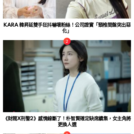
KARA 韓昇延雙手狂抖嚇壞粉絲！公司證實「頸椎間盤突出惡
化」
《財閥X刑警2》感情線斷了！朴智賢確定缺席續集，女主角將
更換人選