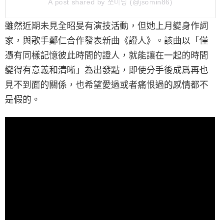
A post shared by 쏘미닝 (@jsomin86)
雖然近期未見全昭旻有演技活動，但她上月變身作詞
家，與歌手鄭仁合作發表新曲《證人》。該曲以「僅
憑有同樣記憶彼此時間的證人，就能讓在一起的時間
變得有意義和清晰」為出發點，即使分手後成爲再也
見不到面的關係，也希望愛過或者痛恨過的感情都不
是假的。