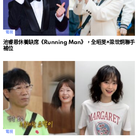
電視
池睿恩休養缺席《Running Man》，全昭旻×梁世炯聯手
補位
電視