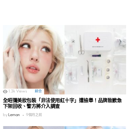
1.3k
Views
綜合
全昭彌美妝包裝「非法使用紅十字」遭檢舉！品牌致歉急
下架回收、警方將介入調查
by
Lemon
9個月之前