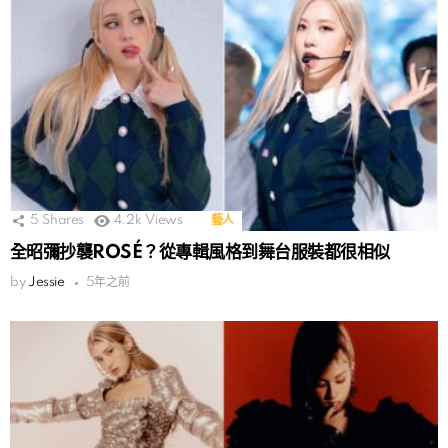
5
Shares
4.2k
Views
藝人
全昭彌抄襲ROSÉ？從專輯風格到舞台服裝都很相似
by
Jessie
5年之前