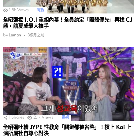
1.8k
Views
電視
全昭彌揭 I.O.I 重組內幕！全員約定「團體優先」再找 CJ
談，請夏成最大推手
by
Lemon
3個月之前
1
Shares
2.1k
Views
電視
全昭彌吐槽 JYPE 性教育「關鍵都被省略」！槓上 Kai 上
演所屬社自尊心對決