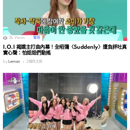
2k
Views
電視
I.O.I 揭選主打曲內幕！全昭彌〈Suddenly〉遭負評吐真
實心聲：怕姐姐們動搖
by
Lemon
2個月之前