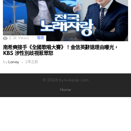
2.3k
Views
電視
南希奭接手《全國歌唱大賽》！金信英辭退理由曝光，
KBS 涉性別歧視惹眾怒
by
Laney
2年之前
© 2026 by luvkpop.com
Home