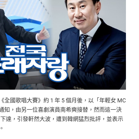
國歌唱大賽》約 1 年 5 個月後，以「年輕女 MC
通知，由另一位喜劇演員南希奭接替，然而這一決
高層下達，引發軒然大波，遭到韓網猛烈批評，並表示
。