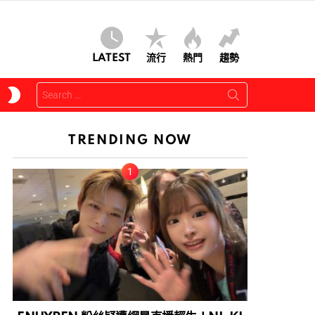
LATEST
流行
熱門
趨勢
Search
SWITCH
for:
SKIN
TRENDING NOW