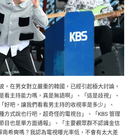
波，在男女對立嚴重的韓國，已經引起極大討論，
是看主持能力嗎，真是無語啊」、「這是歧視」、
「好吧，讓我們看看男主持的收視率是多少」、
種方式說也行吧，超奇怪的電視台」、「KBS 管理
節目也是單方面通報」、「主要觀眾群不認識金信
解南希奭嗎？我認為電視曝光率低，不會有太大差