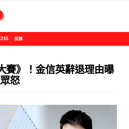
ZZES
民調
大賽》！金信英辭退理由曝
惹眾怒