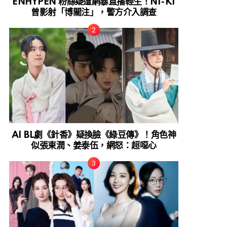
ENHYPEN 粉絲疑遭網暴直播輕生！NI-KI
曾影射「博關注」，警方介入調查
AI BL劇《針香》疑換臉《綠豆傳》！角色神
似張東潤、姜泰伍，網怒：超噁心