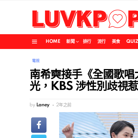
HOME
新聞
排行
流行
美食
QUI
Menu
電視
南希奭接手《全國歌唱
光，KBS 涉性別歧視
by
Laney
2年之前