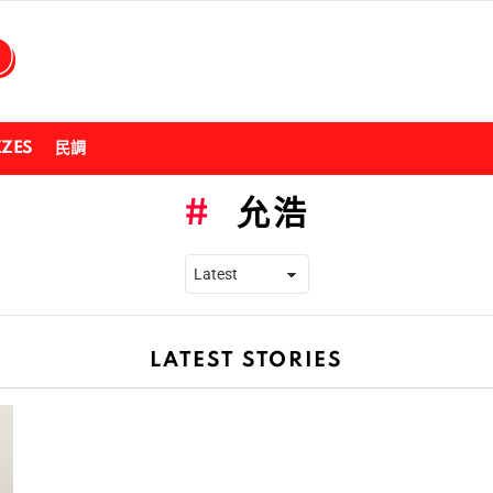
ZZES
民調
允浩
LATEST STORIES