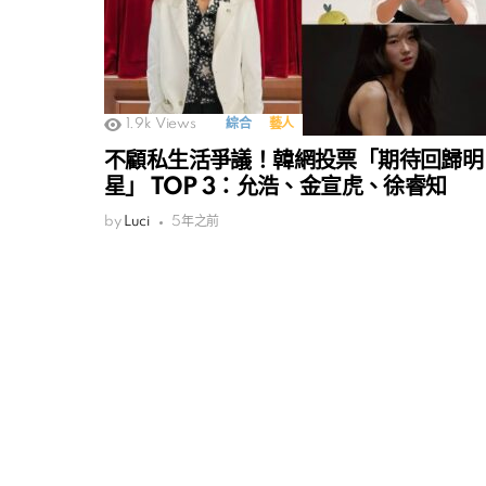
1.9k
Views
綜合
藝人
不顧私生活爭議！韓網投票「期待回歸明
星」 TOP 3：允浩、金宣虎、徐睿知
by
Luci
5年之前