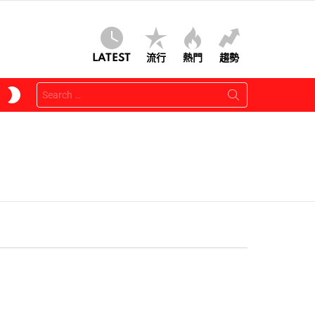
LATEST
流行
熱門
趨勢
Search
SWITCH
for:
SKIN