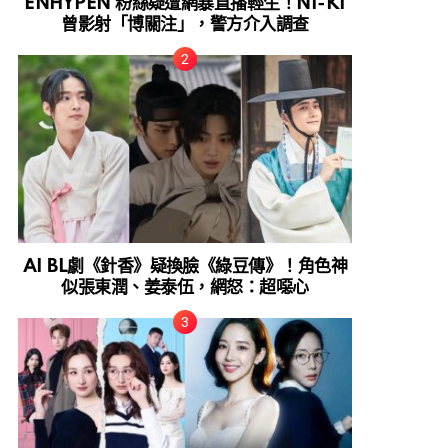
ENHYPEN 粉絲疑遭網暴直播輕生！NI-KI
曾影射「博關注」，警方介入調查
AI BL劇《針香》疑換臉《綠豆傳》！角色神
似張東潤、姜泰伍，網怒：超噁心