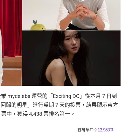
 mycelebs 運營的「Exciting DC」從本月 7 日到
待回歸的明星」進行爲期 7 天的投票，結果顯示東方
 票中，獲得 4,438 票排名第一。