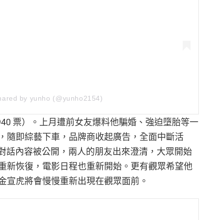
shared by yunho (@yunho2154)
940 票）。上月遭前女友爆料他騙婚、強迫墮胎等一
，隨即綜藝下車，品牌商收起廣告，全面中斷活
alk 對話內容被公開，兩人的朋友出來澄清，大眾開始
重新恢復，電影日程也重新開始。更有觀眾希望他
金宣虎將會慢慢重新出現在觀眾面前。