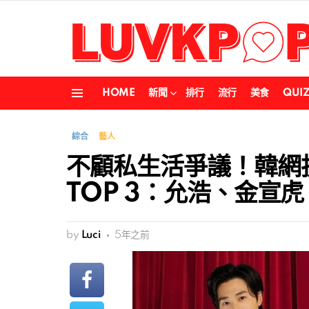
HOME
新聞
排行
流行
美食
QUI
Menu
綜合
藝人
不顧私生活爭議！韓網
TOP 3：允浩、金宣
by
Luci
5年之前