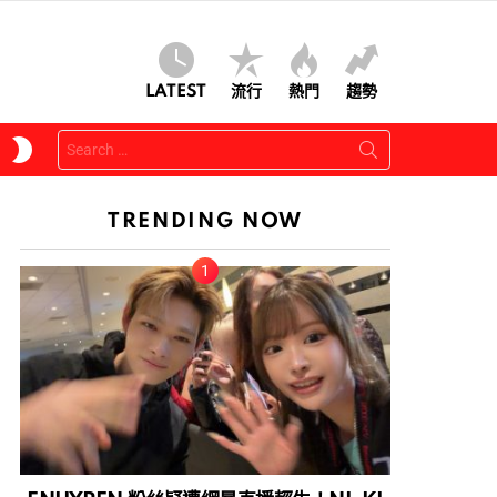
LATEST
流行
熱門
趨勢
Search
SWITCH
for:
SKIN
TRENDING NOW