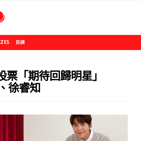
ZZES
民調
投票「期待回歸明星」
虎、徐睿知