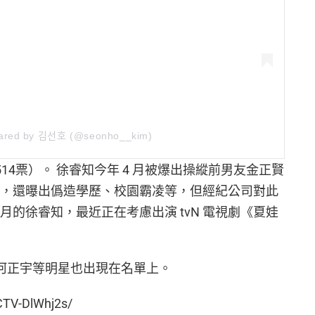
ared by 김선호 (@seonho__kim)
14票）。 徐睿知今年 4 月被爆出操縱前男友金正賢
外，還曝出僞造學歷、校園霸凌等，但經紀公司對此
月的徐睿知，最近正在考慮出演 tvN 電視劇《夏娃
夢、河正宇等明星也出現在名單上。
CTV-DlWhj2s/