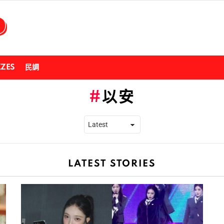
ZZES
民調
以安
LATEST STORIES