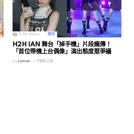
2.6k
Views
電視
H2H IAN 舞台「掉手機」片段瘋傳！
「首位帶機上台偶像」演出態度惹爭議
by
Lemon
9個月之前