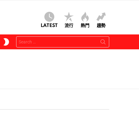
LATEST
流行
熱門
趨勢
Search
SWITCH
for:
SKIN