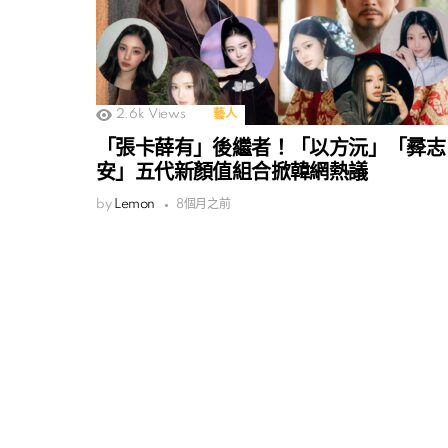
2.6k
Views
藝人
「張卡薛有」後繼者！「以方沅」「彛志
安」五代新顏值組合掀韓網熱議
by
Lemon
8個月之前