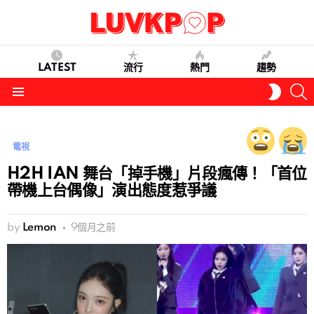
LATEST
流行
熱門
趨勢
S
SWITC
SKIN
Menu
電視
H2H IAN 舞台「掉手機」片段瘋傳！「首位
帶機上台偶像」演出態度惹爭議
by
Lemon
9個月之前