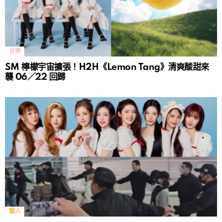
音樂
SM 檸檬宇宙擴張！H2H《Lemon Tang》清爽酸甜來
襲 06／22 回歸
藝人