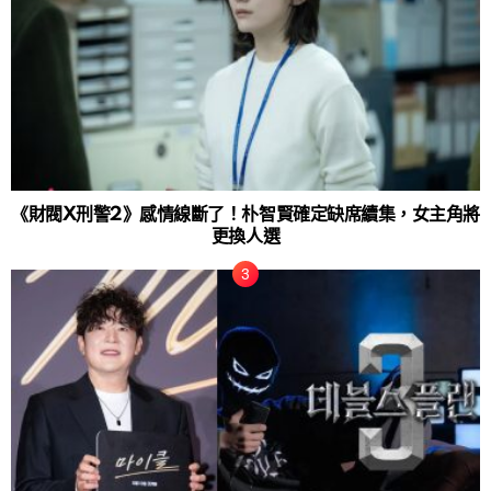
《財閥X刑警2》感情線斷了！朴智賢確定缺席續集，女主角將
更換人選