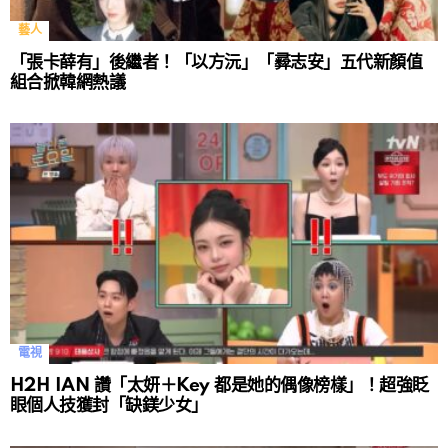
藝人
「張卡薛有」後繼者！「以方沅」「彛志安」五代新顏值
組合掀韓網熱議
電視
H2H IAN 讚「太妍＋Key 都是她的偶像榜樣」！超強眨
眼個人技獲封「缺鎂少女」