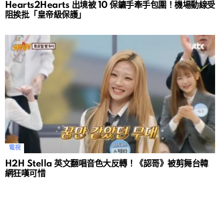
Hearts2Hearts 出境被 10 保鑣手牽手包圍！機場動線受
阻挨批「皇帝級保護」
電視
H2H Stella 英文翻唱音色大反轉！《認哥》被剪舞台韓
網狂嘆可惜