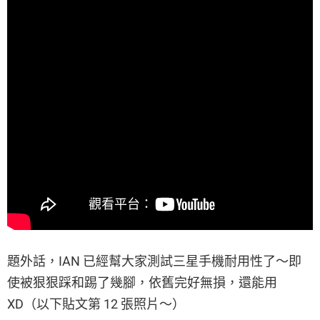
題外話，IAN 已經幫大家測試三星手機耐用性了～即
使被狠狠踩和踢了幾腳，依舊完好無損，還能用
XD（以下貼文第 12 張照片～）