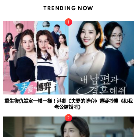
TRENDING NOW
重生復仇設定一模一樣！港劇《夫妻的博弈》遭疑抄襲《和我
老公結婚吧》