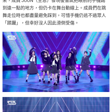
來，成員 JUUN（主恩）發現後嘗試把眼前的手機踢
到遠一點的地方，但仍卡在舞台動線上。成員們在跳
舞走位時也都盡量避免踩到，可惜手機仍逃不過眾人
「蹂躪」，但幸好沒人因此滑倒受傷。