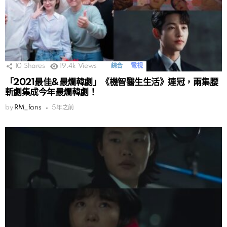
10
Shares
19.4k
Views
綜合
電視
「2021最佳&最爛韓劇」《機智醫生生活》連冠，兩集腰
斬劇集成今年最爛韓劇！
by
RM_fans
5年之前