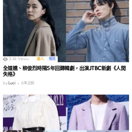
3.4k
Views
藝人
電視
全道嬿、柳俊烈時隔5年回歸韓劇，出演JTBC新劇《人間
失格》
by
Luci
6年之前