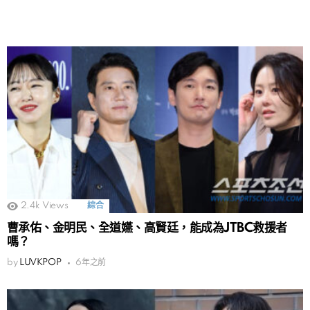
2.4k
Views
綜合
曹承佑、金明民、全道嬿、高賢廷，能成為JTBC救援者
嗎？
by
LUVKPOP
6年之前