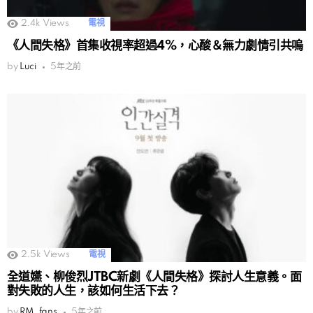
2.4k
Views
電視
《人間失格》首集收視率超過4%，心酸＆無力劇情引共嗚
by
Luci
5年之前
2.5k
Views
電視
全道嬿、柳俊烈JTBC新劇《人間失格》探討人生意義。面
對失敗的人生，該如何生活下去？
by
RM_fans
5年之前