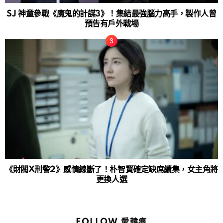
SJ 神童參戰《魔鬼的計謀3》！集結最強腦力高手，製作人曾
預告有戶外戰場
《財閥X刑警2》感情線斷了！朴智賢確定缺席續集，女主角將
更換人選
FOLLOW 愛韓瘋