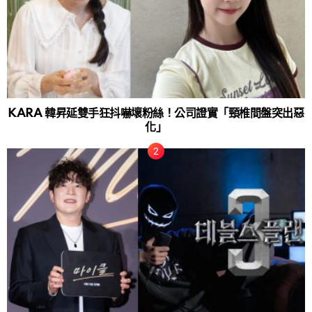
KARA 韓昇延雙手狂抖嚇壞粉絲！公司證實「頸椎間盤突出惡
化」