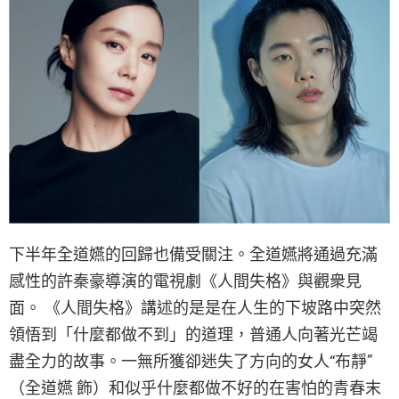
下半年全道嬿的回歸也備受關注。全道嬿將通過充滿
感性的許秦豪導演的電視劇《人間失格》與觀衆見
面。 《人間失格》講述的是是在人生的下坡路中突然
領悟到「什麼都做不到」的道理，普通人向著光芒竭
盡全力的故事。一無所獲卻迷失了方向的女人“布靜”
（全道嬿 飾）和似乎什麼都做不好的在害怕的青春末