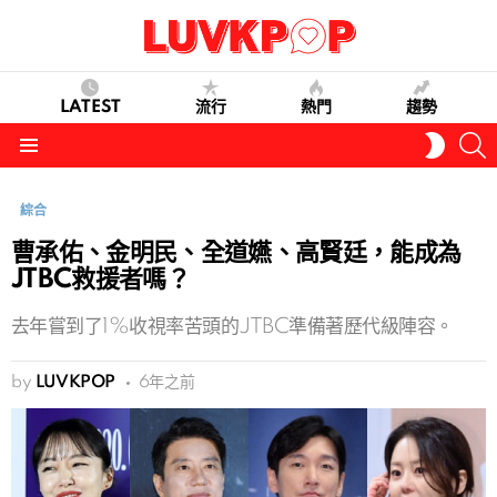
LATEST
流行
熱門
趨勢
S
SWITC
SKIN
Menu
綜合
曹承佑、金明民、全道嬿、高賢廷，能成為
JTBC救援者嗎？
去年嘗到了1%收視率苦頭的JTBC準備著歷代級陣容。
by
LUVKPOP
6年之前