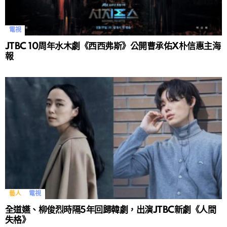
電視
JTBC 10周年水木劇《西西弗斯》公開曹承佑X朴信惠主海
報
藝人
電視
全道嬿、柳俊烈時隔5年回歸韓劇，出演JTBC新劇《人間
失格》