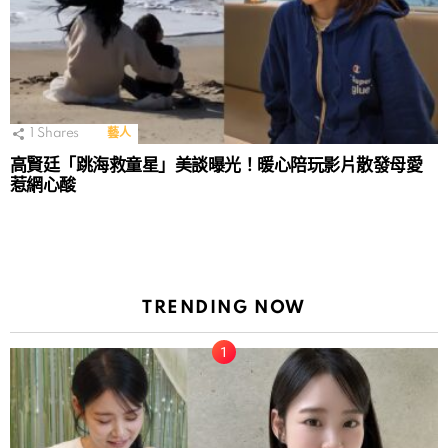
1
Shares
藝人
高賢廷「跳海救童星」美談曝光！暖心陪玩影片散發母愛
惹網心酸
TRENDING NOW