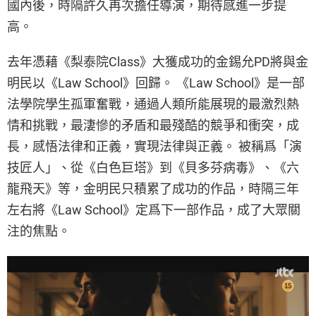
國內後，時隔許久再次擔任導演，期待感進一步提
高。
去年憑藉《梨泰院Class》大獲成功的金錫允PD將與金
明民以《Law School》回歸。 《Law School》是一部
法學院學生孤軍奮戰，通過人類所能展現的最激烈熱
情和挑戰，最淒慘的矛盾和最殘酷的競爭和衝突，成
長，感悟法律和正義，實現法律與正義。 被稱爲「演
技匠人」、從《白色巨塔》到《貝多芬病毒》、《六
龍飛天》等，金明民只積累了成功的作品，時隔三年
左右將《Law School》定爲下一部作品，成了大眾關
注的焦點。