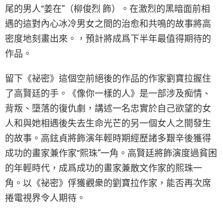
尾的男人“姜在”（柳俊烈 飾）。在激烈的黑暗面前相
遇的這對內心冰冷男女之間的治愈和共鳴的故事將高
密度地刻畫出來。，預計將成爲下半年最值得期待的
作品。
留下《祕密》這個空前絕後的作品的作家劉寶拉握住
了高賢廷的手。《像你一樣的人》是一部涉及痴情、
背叛、墮落的復仇劇，講述一名忠實於自己欲望的女
人和與她相遇後失去生命光芒的另一個女人之間發生
的故事。高鉉貞將飾演年輕時期經歷諸多艱辛後獲得
成功的畫家兼作家“熙珠”一角。高賢廷將飾演度過貧困
的年輕時代，成爲成功的畫家兼散文作家的熙珠一
角。以《祕密》俘獲觀衆的劉寶拉作家，能否再次席
捲電視界令人期待。