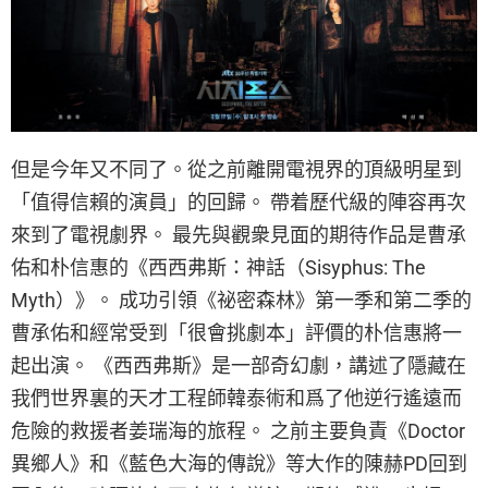
但是今年又不同了。從之前離開電視界的頂級明星到
「值得信賴的演員」的回歸。 帶着歷代級的陣容再次
來到了電視劇界。 最先與觀衆見面的期待作品是曹承
佑和朴信惠的《西西弗斯：神話（Sisyphus: The
Myth）》。 成功引領《祕密森林》第一季和第二季的
曹承佑和經常受到「很會挑劇本」評價的朴信惠將一
起出演。 《西西弗斯》是一部奇幻劇，講述了隱藏在
我們世界裏的天才工程師韓泰術和爲了他逆行遙遠而
危險的救援者姜瑞海的旅程。 之前主要負責《Doctor
異鄉人》和《藍色大海的傳說》等大作的陳赫PD回到