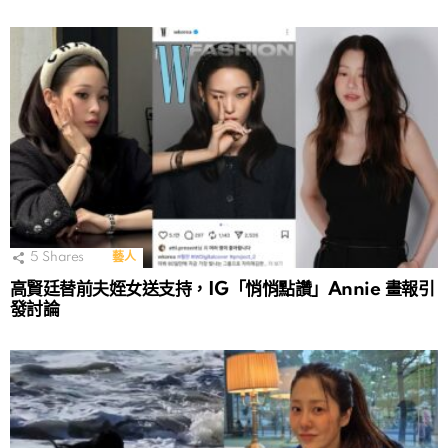
5
Shares
藝人
高賢廷替前夫姪女送支持，IG「悄悄點讚」Annie 畫報引
發討論