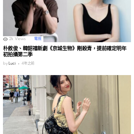
2k
Views
電視
朴敘俊、韓韶禧新劇《京城生物》剛殺青，提前確定明年
初拍攝第二季
by
Luci
4年之前