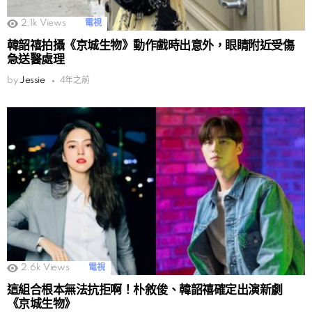
2.1k
Views
電視
韓韶禧拍攝《京城生物》動作戲時出意外，眼睛附近受傷
急送醫處理
by
Jessie
4年之前
2.6k
Views
電視
這組合根本無法抗拒啊！朴敘俊、韓韶禧確定出演新劇
《京城生物》