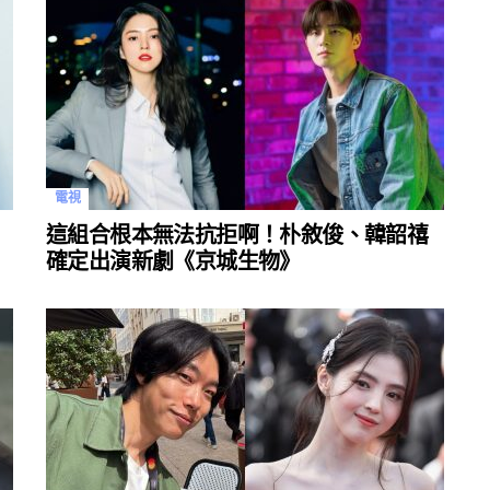
電視
這組合根本無法抗拒啊！朴敘俊、韓韶禧
確定出演新劇《京城生物》