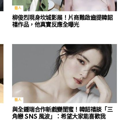
藝人
柳俊烈現身坎城影展！片商難啟齒提韓韶
禧作品，他真實反應全曝光
藝人
與全鍾瑞合作新戲變閨蜜！韓韶禧談「三
角戀 SNS 風波」：希望大家能喜歡我