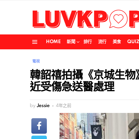
HOME
新聞
排行
流行
美食
QUI
Menu
電視
韓韶禧拍攝《京城生物
近受傷急送醫處理
by
Jessie
4年之前