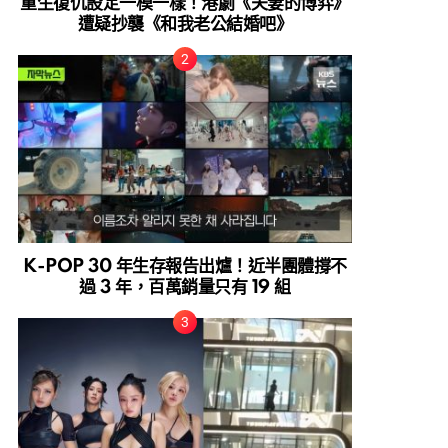
重生復仇設定一模一樣！港劇《夫妻的博弈》
遭疑抄襲《和我老公結婚吧》
K-POP 30 年生存報告出爐！近半團體撐不
過 3 年，百萬銷量只有 19 組