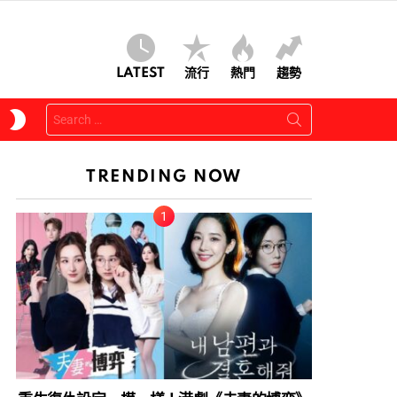
LATEST
流行
熱門
趨勢
Search
SWITCH
for:
SKIN
TRENDING NOW