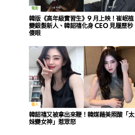
電影
韓版《高年級實習生》9 月上映！崔岷植
變銀髮新人、韓韶禧化身 CEO 見履歷秒
傻眼
藝人
韓韶禧又被拿出來鞭！韓媒藉美照酸「太
妹變女神」惹眾怒