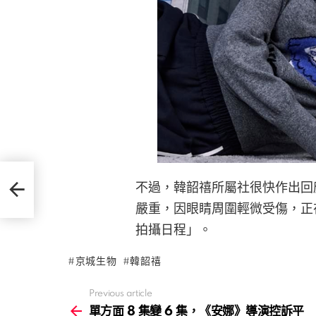
訴平台
不過，韓韶禧所屬社很快作出回
嚴重，因眼睛周圍輕微受傷，正
拍攝日程」。
京城生物
韓韶禧
Previous article
See
more
單方面 8 集變 6 集，《安娜》導演控訴平