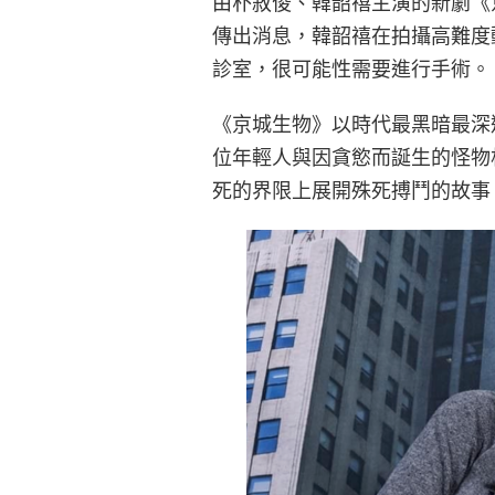
由朴敘俊、韓韶禧主演的新劇《
傳出消息，韓韶禧在拍攝高難度
診室，很可能性需要進行手術。
《京城生物》以時代最黑暗最深邃
位年輕人與因貪慾而誕生的怪物
死的界限上展開殊死搏鬥的故事