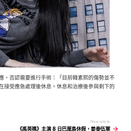
應，否認需要進行手術：「目前韓素熙的傷勢並不
在接受應急處理後休息。休息和治療後參與剩下的
Next article
《禹英禑》主演 8 日巴厘島休假，姜泰伍軍