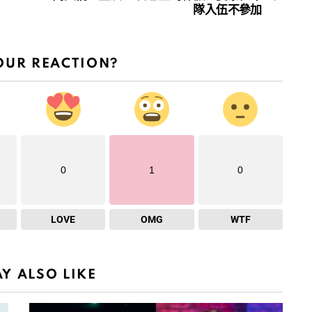
隊入伍不參加
OUR REACTION?
0
1
0
LOVE
OMG
WTF
Y ALSO LIKE