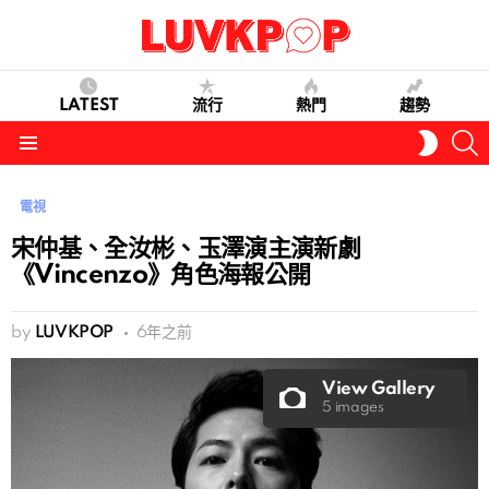
LATEST
流行
熱門
趨勢
S
SWITC
SKIN
Menu
電視
宋仲基、全汝彬、玉澤演主演新劇
《Vincenzo》角色海報公開
by
LUVKPOP
6年之前
View Gallery
5 images