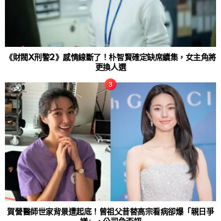
《財閥X刑警2》感情線斷了！朴智賢確定缺席續集，女主角將
更換人選
賀營醫師世家背景遭起底！曾祖父昔替高宗看病卻爆「親日爭