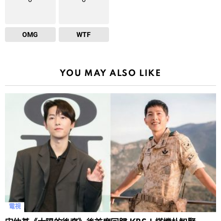
OMG
WTF
YOU MAY ALSO LIKE
電視