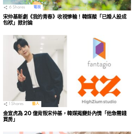
6
Shares
電視
宋仲基新劇《我的青春》收視慘輸！韓媒酸「已婚人設成
包袱」掀討論
1
Shares
藝人
金宣虎為 20 億背叛宋仲基，韓媒揭變卦內情「他急需錢
買房」