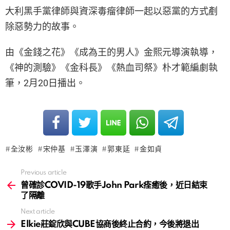
大利黑手黨律師與資深毒瘤律師一起以惡黨的方式剷
除惡勢力的故事。
由《金錢之花》《成為王的男人》金熙元導演執導，
《神的測驗》《金科長》《熱血司祭》朴才範編劇執
筆，2月20日播出。
全汝彬
宋仲基
玉澤演
郭東延
金如貞
Previous article
See
more
曾確診COVID-19歌手John Park痊癒後，近日結束
了隔離
Next article
Elkie莊錠欣與CUBE協商後終止合約，今後將退出