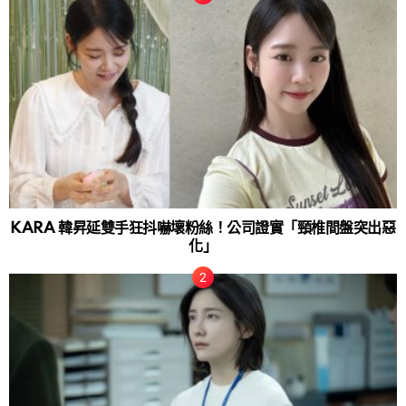
KARA 韓昇延雙手狂抖嚇壞粉絲！公司證實「頸椎間盤突出惡
化」