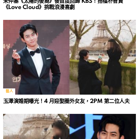
宋仲基《太陽的後裔》後首度回歸 KBS！搭檔朴智賢
《Love Cloud》挑戰浪漫喜劇
藝人
玉澤演婚期曝光！4 月迎娶圈外女友，2PM 第二位人夫