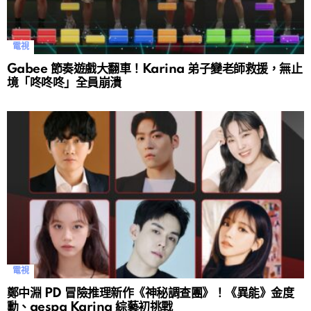
電視
Gabee 節奏遊戲大翻車！Karina 弟子變老師救援，無止
境「咚咚咚」全員崩潰
電視
鄭中淵 PD 冒險推理新作《神秘調查團》！《異能》金度
勳、aespa Karina 綜藝初挑戰