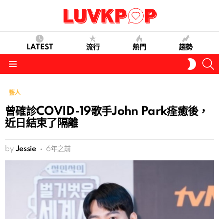
LATEST
流行
熱門
趨勢
S
SWITC
SKIN
Menu
藝人
曾確診COVID-19歌手John Park痊癒後，
近日結束了隔離
by
Jessie
6年之前