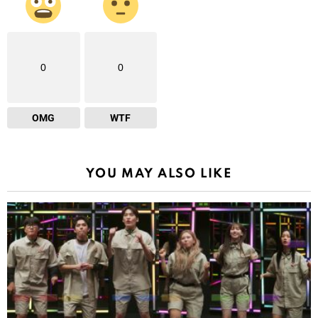
0
0
OMG
WTF
YOU MAY ALSO LIKE