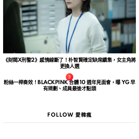
《財閥X刑警2》感情線斷了！朴智賢確定缺席續集，女主角將
更換人選
粉絲一桿奏效！BLACKPINK 合體 10 週年見面會，曝 YG 早
有規劃、成員最後才點頭
FOLLOW 愛韓瘋